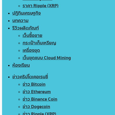
ราคา Ripple (XRP)
ปฏิทินเศรษฐกิจ
บทความ
รีวิวผลิตภัณฑ์
เว็บซื้อขาย
กระเป๋าเก็บเหรียญ
เครื่องขุด
เว็บขุดแบบ Cloud Mining
ห้องเรียน
ข่าวคริปโตเคอเรนซี่
ข่าว Bitcoin
ข่าว Ethereum
ข่าว Binance Coin
ข่าว Dogecoin
ข่าว Ripple (XRP)