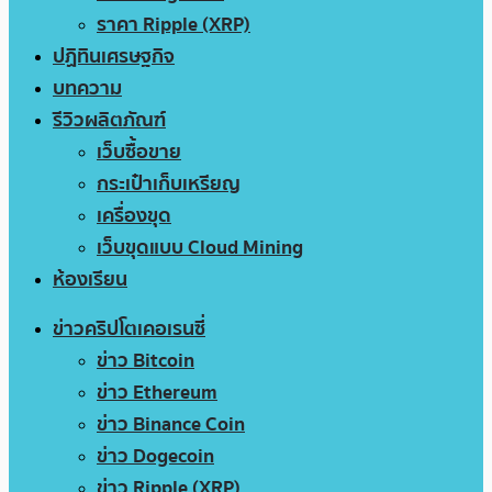
ราคา Ripple (XRP)
ปฏิทินเศรษฐกิจ
บทความ
รีวิวผลิตภัณฑ์
เว็บซื้อขาย
กระเป๋าเก็บเหรียญ
เครื่องขุด
เว็บขุดแบบ Cloud Mining
ห้องเรียน
ข่าวคริปโตเคอเรนซี่
ข่าว Bitcoin
ข่าว Ethereum
ข่าว Binance Coin
ข่าว Dogecoin
ข่าว Ripple (XRP)