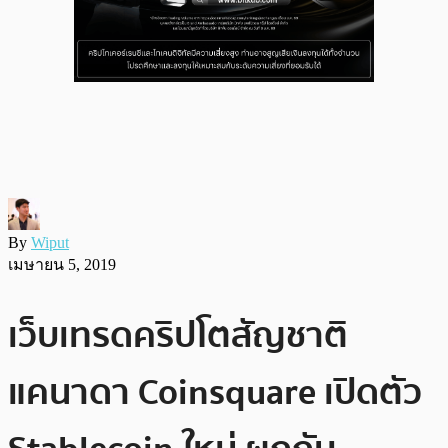
By
Wiput
เมษายน 5, 2019
เว็บเทรดคริปโตสัญชาติ
แคนาดา Coinsquare เปิดตัว