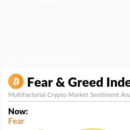
สภาวะตลาด (ความกลัว vs ความโลภ)