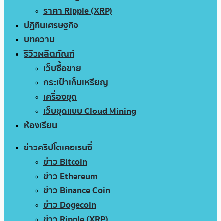
ราคา Ripple (XRP)
ปฏิทินเศรษฐกิจ
บทความ
รีวิวผลิตภัณฑ์
เว็บซื้อขาย
กระเป๋าเก็บเหรียญ
เครื่องขุด
เว็บขุดแบบ Cloud Mining
ห้องเรียน
ข่าวคริปโตเคอเรนซี่
ข่าว Bitcoin
ข่าว Ethereum
ข่าว Binance Coin
ข่าว Dogecoin
ข่าว Ripple (XRP)