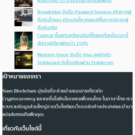
หลังนำเงิน 10 ล้านดอลลาร์ไปเล่นพนัน
Broadridge จับมือ Payward Services เปิดทางผู้
ถือหุ้นโทเคน xStocksโหวตลงมติในการประชุมผู้
ถือหุ้นจริง
Cashcat ขึ้นแท่นเหรียญมีมที่โตแรงที่สุดในเวลานี้
สัปดาห์เดียวพุ่งกว่า 150%
Western Union จับมือ Visa ลุยเปิดตัว
Stablecard ดันโอนเงินผ่าน Stablecoin
เป้าหมายของเรา
Siam Blockchain มุ่งมั่นที่จะช่วยนำเสนอสารเกี่ยวกับ
Cryptocurrency และเทคโนโลยีบล็อกเชนเพื่อคนไทย ในภาษาไทย เรา
รวบรวมข้อมูลส่วนใหญ่จากเว็บไซต์และเว็บบอร์ดต่างประเทศและนำมา
แปลส่งตรงถึงฟีดคุณ
เกี่ยวกับเว็บไซต์นี้