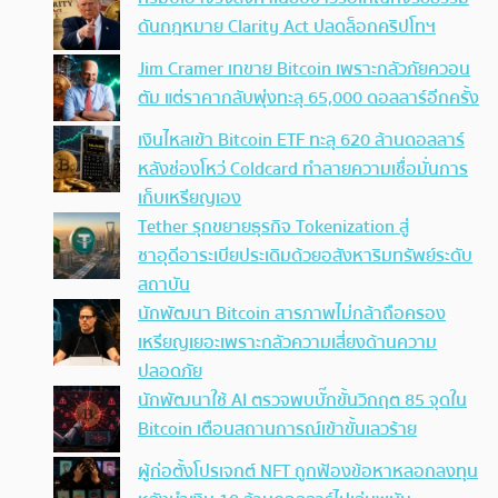
ดันกฎหมาย Clarity Act ปลดล็อกคริปโทฯ
Jim Cramer เทขาย Bitcoin เพราะกลัวภัยควอน
ตัม แต่ราคากลับพุ่งทะลุ 65,000 ดอลลาร์อีกครั้ง
เงินไหลเข้า Bitcoin ETF ทะลุ 620 ล้านดอลลาร์
หลังช่องโหว่ Coldcard ทำลายความเชื่อมั่นการ
เก็บเหรียญเอง
Tether รุกขยายธุรกิจ Tokenization สู่
ซาอุดีอาระเบียประเดิมด้วยอสังหาริมทรัพย์ระดับ
สถาบัน
นักพัฒนา Bitcoin สารภาพไม่กล้าถือครอง
เหรียญเยอะเพราะกลัวความเสี่ยงด้านความ
ปลอดภัย
นักพัฒนาใช้ AI ตรวจพบบั๊กขั้นวิกฤต 85 จุดใน
Bitcoin เตือนสถานการณ์เข้าขั้นเลวร้าย
ผู้ก่อตั้งโปรเจกต์ NFT ถูกฟ้องข้อหาหลอกลงทุน