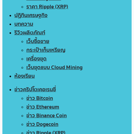
ราคา Ripple (XRP)
ปฏิทินเศรษฐกิจ
บทความ
รีวิวผลิตภัณฑ์
เว็บซื้อขาย
กระเป๋าเก็บเหรียญ
เครื่องขุด
เว็บขุดแบบ Cloud Mining
ห้องเรียน
ข่าวคริปโตเคอเรนซี่
ข่าว Bitcoin
ข่าว Ethereum
ข่าว Binance Coin
ข่าว Dogecoin
ข่าว Ripple (XRP)