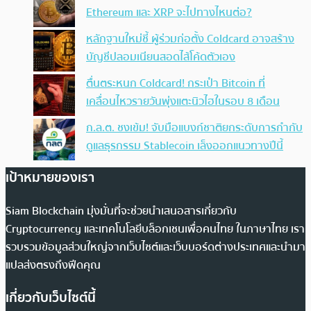
Ethereum และ XRP จะไปทางไหนต่อ?
หลักฐานใหม่ชี้ ผู้ร่วมก่อตั้ง Coldcard อาจสร้าง
บัญชีปลอมเนียนสอดไส้โค้ดตัวเอง
ตื่นตระหนก Coldcard! กระเป๋า Bitcoin ที่
เคลื่อนไหวรายวันพุ่งแตะนิวไฮในรอบ 8 เดือน
ก.ล.ต. ชงเข้ม! จับมือแบงก์ชาติยกระดับการกำกับ
ดูแลธุรกรรม Stablecoin เล็งออกแนวทางปีนี้
เป้าหมายของเรา
Siam Blockchain มุ่งมั่นที่จะช่วยนำเสนอสารเกี่ยวกับ
Cryptocurrency และเทคโนโลยีบล็อกเชนเพื่อคนไทย ในภาษาไทย เรา
รวบรวมข้อมูลส่วนใหญ่จากเว็บไซต์และเว็บบอร์ดต่างประเทศและนำมา
แปลส่งตรงถึงฟีดคุณ
เกี่ยวกับเว็บไซต์นี้