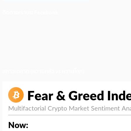
ติดตามเราบน Facebook
สภาวะตลาด (ความกลัว vs ความโลภ)