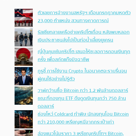
ตัวเลขการจ้างงานสหรัฐฯ เดือนกรกฎาคมหดตัว
23,000 ตำแหน่ง สวนทางคาดการณ์
รัสเซียทลายเครือข่ายคริปโตเถื่อน หลังพบหลอก
เงินประชาชนส่งไปเป็นท่อน้ำเลี้ยงยูเครน
ญี่ปุ่นคุมเข้มคริปโต เสนอให้ชะลอการถอนเงินทุก
ครั้ง เพื่อสกัดแก๊งมิจฉาชีพ
กูรูชี้ การใช้งาน Crypto ในอนาคตจะราบรื่นจน
ผู้คนใช้อย่างไม่รู้ตัว
วาฬกว้านซื้อ Bitcoin กว่า 1.2 พันล้านดอลลาร์
ขณะที่กองทุน ETF ดึงดูดเงินทุนกว่า 750 ล้าน
ดอลลาร์
ช่องโหว่ Coldcard ทำพิษ นักลงทุนโอน Bitcoin
กว่า 210,000 เหรียญหนีจากกระเป๋าเก่า
ส่องแนวโน้มราคา 3 เหรียญคริปโทฯ Bitcoin,