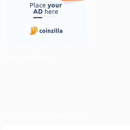
ติดตามเราบน Facebook
สภาวะตลาด (ความกลัว vs ความโลภ)