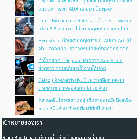
Charles Hoskinson ปลุกพลังคอมมูฯ Cardano
ลั่นต้องการพา ADA กลับมาเป็นผู้ชนะ
นักขุด Bitcoin สาย Solo เจอบล็อก รับทรัพย์คน
เดียว 6.6 ล้านบาท ไม่สนวิกฤตศรัทธาคริปโทฯ
Bernstein เตือนหากกฎหมาย CLARITY Act ไม่
ผ่าน อาจกดดันราคาคริปโตให้ดิ่งลงอีกระลอก
ทั่วโลกช็อก Telegram หายจาก App Store
ชั่วคราว ก่อนกลับมาใช้งานได้ปกติ
Galaxy Research ประเมินความเสียหายจาก
Coldcard อาจพุ่งสูงถึง $130 ล้าน
ตลาดคริปโตซบเซา วอลุ่มซื้อขายรายวันดิ่งเหลือ
$1.5 หมื่นล้าน ต่ำสุดตั้งแต่ต้นปี 2026
เป้าหมายของเรา
Siam Blockchain มุ่งมั่นที่จะช่วยนำเสนอสารเกี่ยวกับ