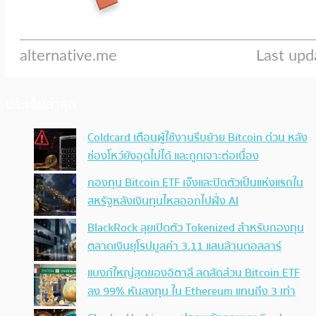
ประเด็นล่าสุด
Coldcard เตือนผู้ใช้งานรีบย้าย Bitcoin ด่วน หลัง
ช่องโหว่ยังอุดไม่ได้ และถูกเจาะต่อเนื่อง
กองทุน Bitcoin ETF เจ๊งและปิดตัวเป็นแห่งแรกใน
สหรัฐหลังเงินทุนไหลออกไปฝั่ง AI
BlackRock ลุยเปิดตัว Tokenized สำหรับกองทุน
ตลาดเงินยุโรปมูลค่า 3.11 แสนล้านดอลลาร์
แบงก์ใหญ่สุดของอิตาลี ลดสัดส่วน Bitcoin ETF
ลง 99% หันลงทุน ใน Ethereum แทนถึง 3 เท่า