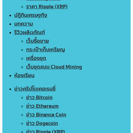
ราคา Ripple (XRP)
ปฏิทินเศรษฐกิจ
บทความ
รีวิวผลิตภัณฑ์
เว็บซื้อขาย
กระเป๋าเก็บเหรียญ
เครื่องขุด
เว็บขุดแบบ Cloud Mining
ห้องเรียน
ข่าวคริปโตเคอเรนซี่
ข่าว Bitcoin
ข่าว Ethereum
ข่าว Binance Coin
ข่าว Dogecoin
ข่าว Ripple (XRP)