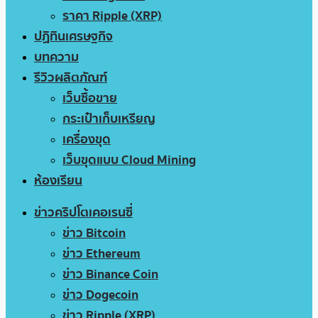
ราคา Ripple (XRP)
ปฏิทินเศรษฐกิจ
บทความ
รีวิวผลิตภัณฑ์
เว็บซื้อขาย
กระเป๋าเก็บเหรียญ
เครื่องขุด
เว็บขุดแบบ Cloud Mining
ห้องเรียน
ข่าวคริปโตเคอเรนซี่
ข่าว Bitcoin
ข่าว Ethereum
ข่าว Binance Coin
ข่าว Dogecoin
ข่าว Ripple (XRP)