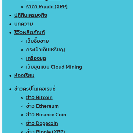
ราคา Ripple (XRP)
ปฏิทินเศรษฐกิจ
บทความ
รีวิวผลิตภัณฑ์
เว็บซื้อขาย
กระเป๋าเก็บเหรียญ
เครื่องขุด
เว็บขุดแบบ Cloud Mining
ห้องเรียน
ข่าวคริปโตเคอเรนซี่
ข่าว Bitcoin
ข่าว Ethereum
ข่าว Binance Coin
ข่าว Dogecoin
ข่าว Ripple (XRP)