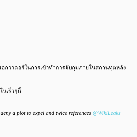
เอกวาดอร์ในการเข้าทำการจับกุมภายในสถานทูตหลัง
เร็วๆนี้
deny a plot to expel and twice references
@WikiLeaks