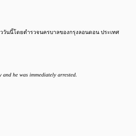
0:00
/
0:00
้ววันนี้โดยตำรวจนครบาลของกรุงลอนดอน ประเทศ
y and he was immediately arrested.