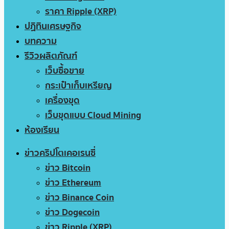
ราคา Ripple (XRP)
ปฏิทินเศรษฐกิจ
บทความ
รีวิวผลิตภัณฑ์
เว็บซื้อขาย
กระเป๋าเก็บเหรียญ
เครื่องขุด
เว็บขุดแบบ Cloud Mining
ห้องเรียน
ข่าวคริปโตเคอเรนซี่
ข่าว Bitcoin
ข่าว Ethereum
ข่าว Binance Coin
ข่าว Dogecoin
ข่าว Ripple (XRP)