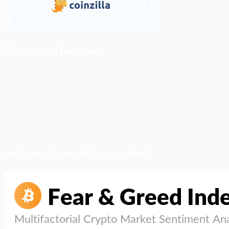
ติดตามเราบน Facebook
สภาวะตลาด (ความกลัว vs ความโลภ)