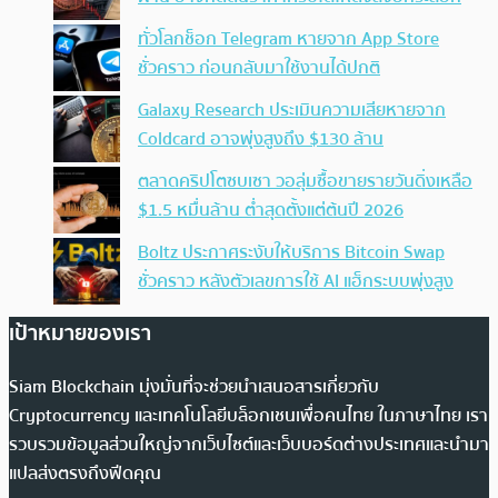
ทั่วโลกช็อก Telegram หายจาก App Store
ชั่วคราว ก่อนกลับมาใช้งานได้ปกติ
Galaxy Research ประเมินความเสียหายจาก
Coldcard อาจพุ่งสูงถึง $130 ล้าน
ตลาดคริปโตซบเซา วอลุ่มซื้อขายรายวันดิ่งเหลือ
$1.5 หมื่นล้าน ต่ำสุดตั้งแต่ต้นปี 2026
Boltz ประกาศระงับให้บริการ Bitcoin Swap
ชั่วคราว หลังตัวเลขการใช้ AI แฮ็กระบบพุ่งสูง
เป้าหมายของเรา
Siam Blockchain มุ่งมั่นที่จะช่วยนำเสนอสารเกี่ยวกับ
Cryptocurrency และเทคโนโลยีบล็อกเชนเพื่อคนไทย ในภาษาไทย เรา
รวบรวมข้อมูลส่วนใหญ่จากเว็บไซต์และเว็บบอร์ดต่างประเทศและนำมา
แปลส่งตรงถึงฟีดคุณ