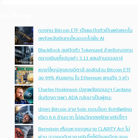
ประเด็นล่าสุด
กองทุน Bitcoin ETF เจ๊งและปิดตัวเป็นแห่งแรกใน
สหรัฐหลังเงินทุนไหลออกไปฝั่ง AI
BlackRock ลุยเปิดตัว Tokenized สำหรับกองทุน
ตลาดเงินยุโรปมูลค่า 3.11 แสนล้านดอลลาร์
แบงก์ใหญ่สุดของอิตาลี ลดสัดส่วน Bitcoin ETF
ลง 99% หันลงทุน ใน Ethereum แทนถึง 3 เท่า
Charles Hoskinson ปลุกพลังคอมมูฯ Cardano
ลั่นต้องการพา ADA กลับมาเป็นผู้ชนะ
นักขุด Bitcoin สาย Solo เจอบล็อก รับทรัพย์คน
เดียว 6.6 ล้านบาท ไม่สนวิกฤตศรัทธาคริปโทฯ
Bernstein เตือนหากกฎหมาย CLARITY Act ไม่
ผ่าน อาจกดดันราคาคริปโตให้ดิ่งลงอีกระลอก