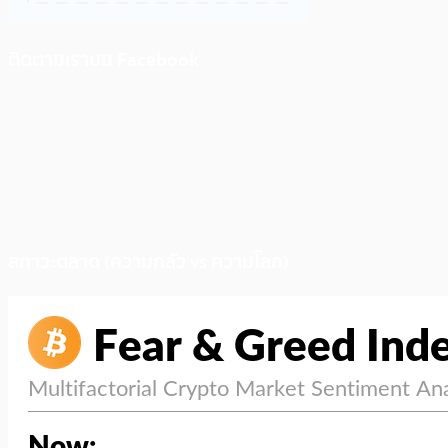
ติดตามเราบน Facebook
สภาวะตลาด (ความกลัว vs ความโลภ)