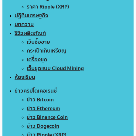
ราคา Ripple (XRP)
ปฏิทินเศรษฐกิจ
บทความ
รีวิวผลิตภัณฑ์
เว็บซื้อขาย
กระเป๋าเก็บเหรียญ
เครื่องขุด
เว็บขุดแบบ Cloud Mining
ห้องเรียน
ข่าวคริปโตเคอเรนซี่
ข่าว Bitcoin
ข่าว Ethereum
ข่าว Binance Coin
ข่าว Dogecoin
ข่าว Ripple (XRP)