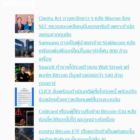
ประเด็นล่าสุด
Clarity Act อาจชะงักยาว ๆ หลัง Warren ร้อง
SEC ตรวจสอบเหรียญมีมของทรัมป์ เพราะทำนัก
ลงทุนขาดทุนยับ
Samsung อาจเป็นผู้นำแจกจ่าย Stablecoin หลัง
เตรียมเพิ่มฟีเจอร์ใหม่ในสมาร์ทโฟน 800 ล้าน
เครื่อง
SpaceX ทำรายได้ทะลุเป้าของ Wall Street แต่
พอร์ต Bitcoin มีมูลค่าลดลงกว่า 540 ล้าน
ดอลลาร์
CLICX ลั่นพร้อมดำเนินคดีผู้ตั้งใจบิดหนี้ พร้อมปิด
รับสมัครชั่วคราวหลังคนแห่ยื่นจนระบบล้น
Coldcard เตือนผู้ใช้งานรีบย้าย Bitcoin ด่วน หลัง
ช่องโหว่ยังอุดไม่ได้ และถูกเจาะต่อเนื่อง
กองทุน Bitcoin ETF เจ๊งและปิดตัวเป็นแห่งแรกใน
สหรัฐหลังเงินทุนไหลออกไปฝั่ง AI