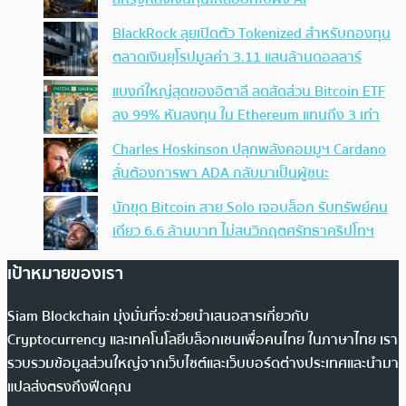
BlackRock ลุยเปิดตัว Tokenized สำหรับกองทุน
ตลาดเงินยุโรปมูลค่า 3.11 แสนล้านดอลลาร์
แบงก์ใหญ่สุดของอิตาลี ลดสัดส่วน Bitcoin ETF
ลง 99% หันลงทุน ใน Ethereum แทนถึง 3 เท่า
Charles Hoskinson ปลุกพลังคอมมูฯ Cardano
ลั่นต้องการพา ADA กลับมาเป็นผู้ชนะ
นักขุด Bitcoin สาย Solo เจอบล็อก รับทรัพย์คน
เดียว 6.6 ล้านบาท ไม่สนวิกฤตศรัทธาคริปโทฯ
เป้าหมายของเรา
Siam Blockchain มุ่งมั่นที่จะช่วยนำเสนอสารเกี่ยวกับ
Cryptocurrency และเทคโนโลยีบล็อกเชนเพื่อคนไทย ในภาษาไทย เรา
รวบรวมข้อมูลส่วนใหญ่จากเว็บไซต์และเว็บบอร์ดต่างประเทศและนำมา
แปลส่งตรงถึงฟีดคุณ