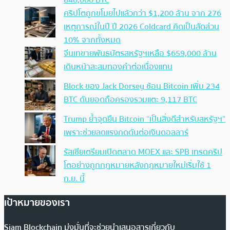
840,000 BTC
คริปโตถูกขโมยไปแล้วกว่า $1,200 ล้าน จาก 276
เหตุการณ์ในปี ปี 2026 Coldcard คิดเป็นสัดส่วน
10% จากทั้งหมด
จีนเทขายพันธบัตรสหรัฐฯเหลือ $659,000 ล้าน
เดินหน้าสะสมทองคำต่อเนื่องแทน
Block ของ Jack Dorsey ช้อน Bitcoin เพิ่ม 234
BTC ดันยอดถือครองรวมแตะ 9,117 BTC
Trump ย้ำจุดยืน Bitcoin “เป็นสิ่งดีสำหรับสหรัฐฯ”
เพราะช่วยลดแรงกดดันต่อเงินดอลลาร์
รัสเซียเตรียมเปิดตลาด MOEX และ SPB เทรดคริป
โตอย่างถูกกฎหมายหลังกฎหมายใหม่เริ่มใช้ 1
ก.ย. นี้
เป้าหมายของเรา
Siam Blockchain มุ่งมั่นที่จะช่วยนำเสนอสารเกี่ยวกับ