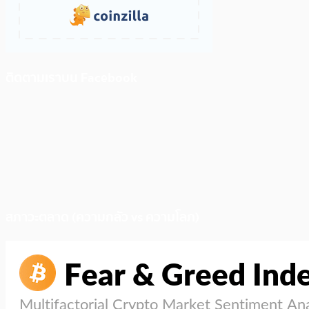
ติดตามเราบน Facebook
สภาวะตลาด (ความกลัว vs ความโลภ)