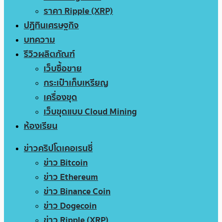
ราคา Ripple (XRP)
ปฏิทินเศรษฐกิจ
บทความ
รีวิวผลิตภัณฑ์
เว็บซื้อขาย
กระเป๋าเก็บเหรียญ
เครื่องขุด
เว็บขุดแบบ Cloud Mining
ห้องเรียน
ข่าวคริปโตเคอเรนซี่
ข่าว Bitcoin
ข่าว Ethereum
ข่าว Binance Coin
ข่าว Dogecoin
ข่าว Ripple (XRP)