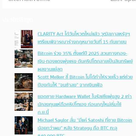
ประเด็นล่าสุด
CLARITY Act ได้วันโหวตใหม่แล้ว วุฒิสภาสหรัฐฯ
เตรียมพิจารณาร่างกฎหมายวันที่ 15 กันยายน
Bitcoin ร่วง 35% ตั้งแต่ปี 2025 สวนทางทอง-
เงิน-ทองแดงพุ่งแรง ดันคริปโตกลายเป็นสินทรัพย์
ผลงานแย่สุด
Scott Melker ชี้ Bitcoin ไม่ได้ทำให้รวยเร็ว แต่ช่วย
ป้องกันให้ “จนช้าลง” จากเงินเฟ้อ
ยอดขาย Hardware Wallet ในรัสเซียพุ่งสูง 2 เท่า
นักลงทุนแห่ถือคริปโตเอง ก่อนกฎใหม่เริ่มใช้
ก.ย.นี้
Michael Saylor ลั่น “มีแค่ Satoshi ที่ขาย Bitcoin
น้อยกว่าผม” หลัง Strategy ถือ BTC ทะลุ