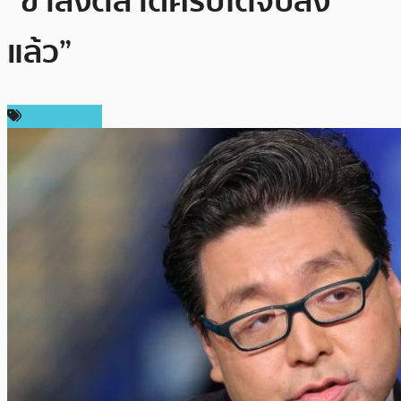
“ขาลงตลาดคริปโตจบลง
แล้ว”
ข่าว Bitcoin