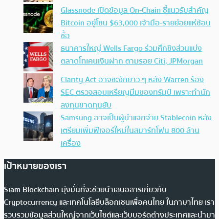
Glassnode เปิดข้อมูล On-Chain ชี้แนวรับสำคัญ
Bitcoin อยู่โซน $63,000 เจ้ามือ-รายย่อยแห่ช้อน
ซื้อ
ธนาคารใหญ่ Wells Fargo ร่วมศึกชิงส่วนแบ่ง
ตลาดโทเคนเงินฝาก ตามรอย Citi, JPMorgan
Clarity Act อาจชะงักยาว ๆ หลัง Warren ร้อง
SEC ตรวจสอบเหรียญมีมของทรัมป์ เพราะทำนัก
ลงทุนขาดทุนยับ
Samsung อาจเป็นผู้นำแจกจ่าย Stablecoin หลัง
เตรียมเพิ่มฟีเจอร์ใหม่ในสมาร์ทโฟน 800 ล้าน
เครื่อง
เป้าหมายของเรา
Siam Blockchain มุ่งมั่นที่จะช่วยนำเสนอสารเกี่ยวกับ
Cryptocurrency และเทคโนโลยีบล็อกเชนเพื่อคนไทย ในภาษาไทย เรา
รวบรวมข้อมูลส่วนใหญ่จากเว็บไซต์และเว็บบอร์ดต่างประเทศและนำมา