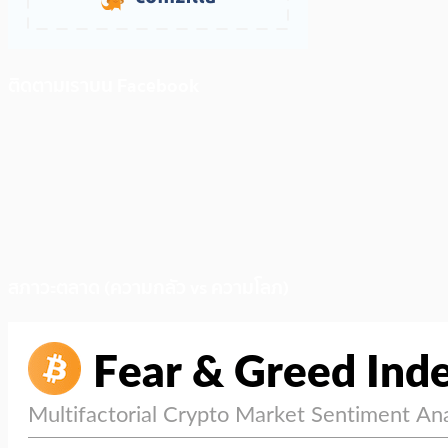
ติดตามเราบน Facebook
สภาวะตลาด (ความกลัว vs ความโลภ)