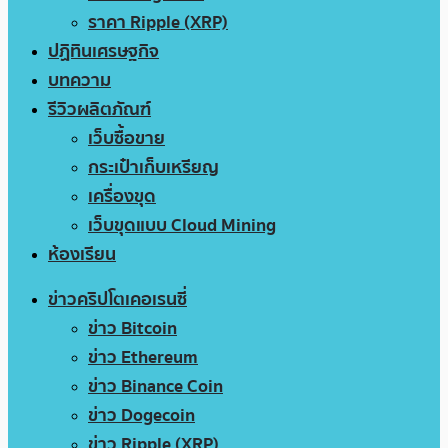
ราคา Ripple (XRP)
ปฏิทินเศรษฐกิจ
บทความ
รีวิวผลิตภัณฑ์
เว็บซื้อขาย
กระเป๋าเก็บเหรียญ
เครื่องขุด
เว็บขุดแบบ Cloud Mining
ห้องเรียน
ข่าวคริปโตเคอเรนซี่
ข่าว Bitcoin
ข่าว Ethereum
ข่าว Binance Coin
ข่าว Dogecoin
ข่าว Ripple (XRP)