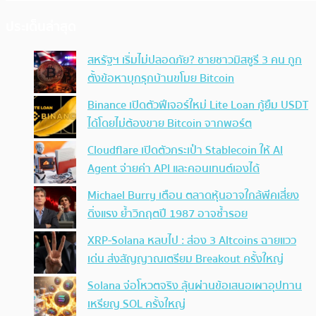
ประเด็นล่าสุด
สหรัฐฯ เริ่มไม่ปลอดภัย? ชายชาวมิสซูรี 3 คน ถูก
ตั้งข้อหาบุกรุกบ้านขโมย Bitcoin
Binance เปิดตัวฟีเจอร์ใหม่ Lite Loan กู้ยืม USDT
ได้โดยไม่ต้องขาย Bitcoin จากพอร์ต
Cloudflare เปิดตัวกระเป๋า Stablecoin ให้ AI
Agent จ่ายค่า API และคอนเทนต์เองได้
Michael Burry เตือน ตลาดหุ้นอาจใกล้พีคเสี่ยง
ดิ่งแรง ย้ำวิกฤตปี 1987 อาจซ้ำรอย
XRP-Solana หลบไป : ส่อง 3 Altcoins ฉายแวว
เด่น ส่งสัญญาณเตรียม Breakout ครั้งใหญ่
Solana จ่อโหวตจริง ลุ้นผ่านข้อเสนอเผาอุปทาน
เหรียญ SOL ครั้งใหญ่