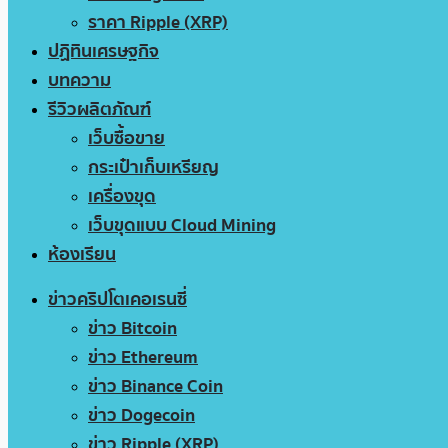
ราคา Ripple (XRP)
ปฏิทินเศรษฐกิจ
บทความ
รีวิวผลิตภัณฑ์
เว็บซื้อขาย
กระเป๋าเก็บเหรียญ
เครื่องขุด
เว็บขุดแบบ Cloud Mining
ห้องเรียน
ข่าวคริปโตเคอเรนซี่
ข่าว Bitcoin
ข่าว Ethereum
ข่าว Binance Coin
ข่าว Dogecoin
ข่าว Ripple (XRP)