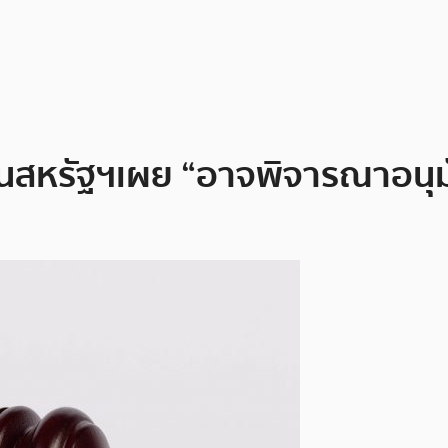
หรัฐฯเผย “อาจพิจารณาอนุมัติ 