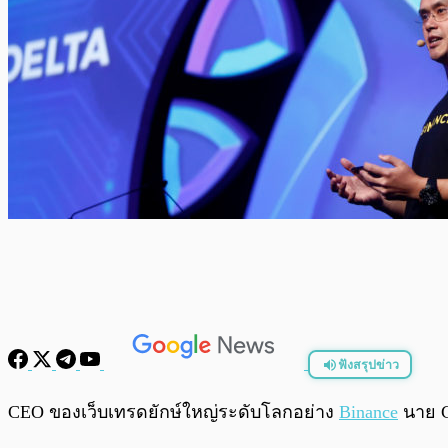
ฟังสรุปข่าว
พร้อมเล่น
CEO ของเว็บเทรดยักษ์ใหญ่ระดับโลกอย่าง
Binance
นาย C