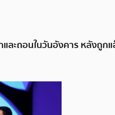
ากและถอนในวันอังคาร หลังถูกแฮ