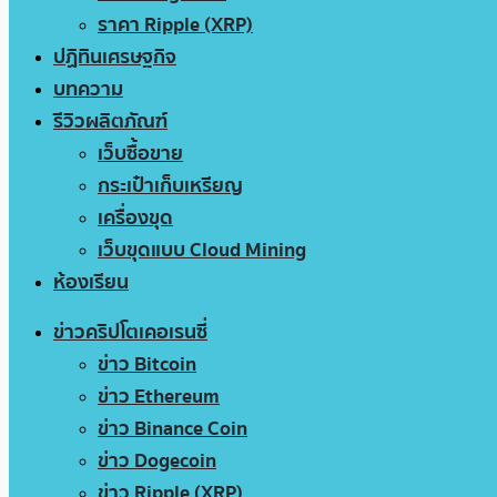
ราคา Ripple (XRP)
ปฏิทินเศรษฐกิจ
บทความ
รีวิวผลิตภัณฑ์
เว็บซื้อขาย
กระเป๋าเก็บเหรียญ
เครื่องขุด
เว็บขุดแบบ Cloud Mining
ห้องเรียน
ข่าวคริปโตเคอเรนซี่
ข่าว Bitcoin
ข่าว Ethereum
ข่าว Binance Coin
ข่าว Dogecoin
ข่าว Ripple (XRP)