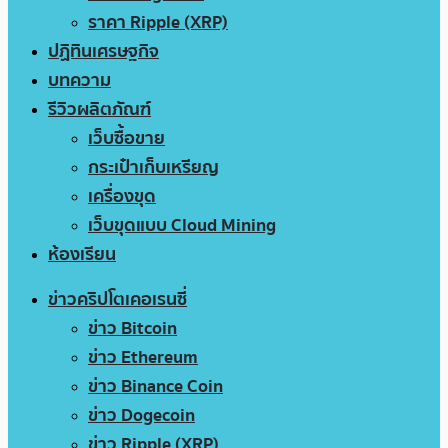
ราคา Ripple (XRP)
ปฏิทินเศรษฐกิจ
บทความ
รีวิวผลิตภัณฑ์
เว็บซื้อขาย
กระเป๋าเก็บเหรียญ
เครื่องขุด
เว็บขุดแบบ Cloud Mining
ห้องเรียน
ข่าวคริปโตเคอเรนซี่
ข่าว Bitcoin
ข่าว Ethereum
ข่าว Binance Coin
ข่าว Dogecoin
ข่าว Ripple (XRP)