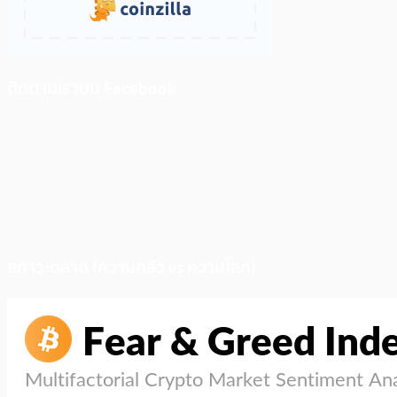
ติดตามเราบน Facebook
สภาวะตลาด (ความกลัว vs ความโลภ)