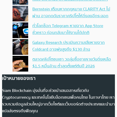
Bernstein เตือนหากกฎหมาย CLARITY Act ไม่
ผ่าน อาจกดดันราคาคริปโตให้ดิ่งลงอีกระลอก
ทั่วโลกช็อก Telegram หายจาก App Store
ชั่วคราว ก่อนกลับมาใช้งานได้ปกติ
Galaxy Research ประเมินความเสียหายจาก
Coldcard อาจพุ่งสูงถึง $130 ล้าน
ตลาดคริปโตซบเซา วอลุ่มซื้อขายรายวันดิ่งเหลือ
$1.5 หมื่นล้าน ต่ำสุดตั้งแต่ต้นปี 2026
เป้าหมายของเรา
Siam Blockchain มุ่งมั่นที่จะช่วยนำเสนอสารเกี่ยวกับ
Cryptocurrency และเทคโนโลยีบล็อกเชนเพื่อคนไทย ในภาษาไทย เรา
รวบรวมข้อมูลส่วนใหญ่จากเว็บไซต์และเว็บบอร์ดต่างประเทศและนำมา
แปลส่งตรงถึงฟีดคุณ