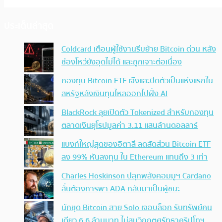
ประเด็นล่าสุด
Coldcard เตือนผู้ใช้งานรีบย้าย Bitcoin ด่วน หลัง
ช่องโหว่ยังอุดไม่ได้ และถูกเจาะต่อเนื่อง
กองทุน Bitcoin ETF เจ๊งและปิดตัวเป็นแห่งแรกใน
สหรัฐหลังเงินทุนไหลออกไปฝั่ง AI
BlackRock ลุยเปิดตัว Tokenized สำหรับกองทุน
ตลาดเงินยุโรปมูลค่า 3.11 แสนล้านดอลลาร์
แบงก์ใหญ่สุดของอิตาลี ลดสัดส่วน Bitcoin ETF
ลง 99% หันลงทุน ใน Ethereum แทนถึง 3 เท่า
Charles Hoskinson ปลุกพลังคอมมูฯ Cardano
ลั่นต้องการพา ADA กลับมาเป็นผู้ชนะ
นักขุด Bitcoin สาย Solo เจอบล็อก รับทรัพย์คน
เดียว 6.6 ล้านบาท ไม่สนวิกฤตศรัทธาคริปโทฯ