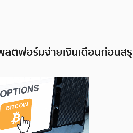
พลตฟอร์มจ่ายเงินเดือนก่อนสรุป