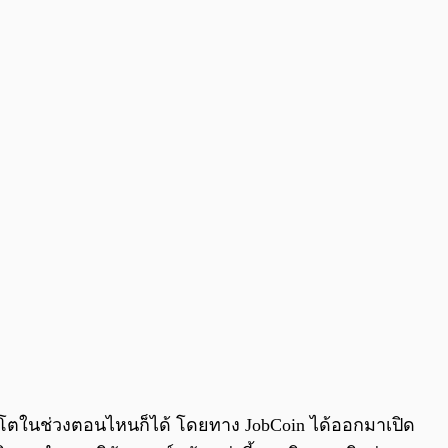
0:00
/
0:00
ิปโตในช่วงตอนไหนก็ได้ โดยทาง JobCoin ได้ออกมาเปิด