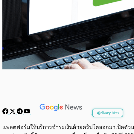
ฟังสรุปข่าว
พร้อมเล่น
แพลตฟอร์มให้บริการชำระเงินด้วยคริปโตออกมาเปิดตัวบริ