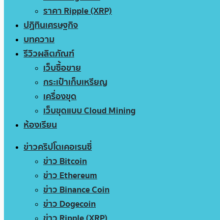
ราคา Ripple (XRP)
ปฏิทินเศรษฐกิจ
บทความ
รีวิวผลิตภัณฑ์
เว็บซื้อขาย
กระเป๋าเก็บเหรียญ
เครื่องขุด
เว็บขุดแบบ Cloud Mining
ห้องเรียน
ข่าวคริปโตเคอเรนซี่
ข่าว Bitcoin
ข่าว Ethereum
ข่าว Binance Coin
ข่าว Dogecoin
ข่าว Ripple (XRP)