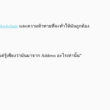
0:00
/
0:00
lockchain
และความท้าทายที่จะทำให้มันถูกต้อง
รู้เพียงว่ามันมาจาก Address อะไรเท่านั้น”