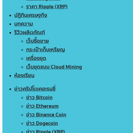
ราคา Ripple (XRP)
ปฏิทินเศรษฐกิจ
บทความ
รีวิวผลิตภัณฑ์
เว็บซื้อขาย
กระเป๋าเก็บเหรียญ
เครื่องขุด
เว็บขุดแบบ Cloud Mining
ห้องเรียน
ข่าวคริปโตเคอเรนซี่
ข่าว Bitcoin
ข่าว Ethereum
ข่าว Binance Coin
ข่าว Dogecoin
ข่าว Ripple (XRP)