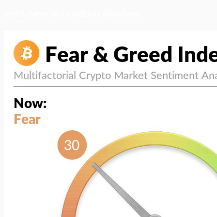
สภาวะตลาด (ความกลัว vs ความโลภ)