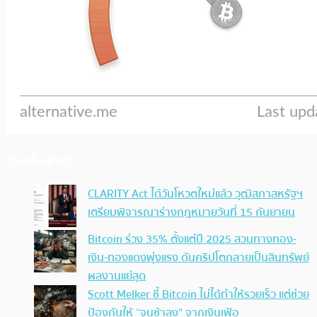
ประเด็นล่าสุด
CLARITY Act ได้วันโหวตใหม่แล้ว วุฒิสภาสหรัฐฯ
เตรียมพิจารณาร่างกฎหมายวันที่ 15 กันยายน
Bitcoin ร่วง 35% ตั้งแต่ปี 2025 สวนทางทอง-
เงิน-ทองแดงพุ่งแรง ดันคริปโตกลายเป็นสินทรัพย์
ผลงานแย่สุด
Scott Melker ชี้ Bitcoin ไม่ได้ทำให้รวยเร็ว แต่ช่วย
ป้องกันให้ “จนช้าลง” จากเงินเฟ้อ