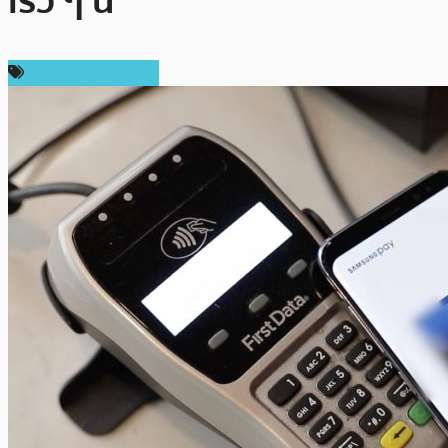
เร็ว ๆ นี้
ข่าวคริปโตเคอเรนซี่