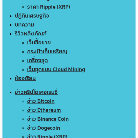
ราคา Ripple (XRP)
ปฏิทินเศรษฐกิจ
บทความ
รีวิวผลิตภัณฑ์
เว็บซื้อขาย
กระเป๋าเก็บเหรียญ
เครื่องขุด
เว็บขุดแบบ Cloud Mining
ห้องเรียน
ข่าวคริปโตเคอเรนซี่
ข่าว Bitcoin
ข่าว Ethereum
ข่าว Binance Coin
ข่าว Dogecoin
ข่าว Ripple (XRP)