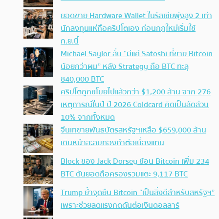
ยอดขาย Hardware Wallet ในรัสเซียพุ่งสูง 2 เท่า
นักลงทุนแห่ถือคริปโตเอง ก่อนกฎใหม่เริ่มใช้
ก.ย.นี้
Michael Saylor ลั่น “มีแค่ Satoshi ที่ขาย Bitcoin
น้อยกว่าผม” หลัง Strategy ถือ BTC ทะลุ
840,000 BTC
คริปโตถูกขโมยไปแล้วกว่า $1,200 ล้าน จาก 276
เหตุการณ์ในปี ปี 2026 Coldcard คิดเป็นสัดส่วน
10% จากทั้งหมด
จีนเทขายพันธบัตรสหรัฐฯเหลือ $659,000 ล้าน
เดินหน้าสะสมทองคำต่อเนื่องแทน
Block ของ Jack Dorsey ช้อน Bitcoin เพิ่ม 234
BTC ดันยอดถือครองรวมแตะ 9,117 BTC
Trump ย้ำจุดยืน Bitcoin “เป็นสิ่งดีสำหรับสหรัฐฯ”
เพราะช่วยลดแรงกดดันต่อเงินดอลลาร์