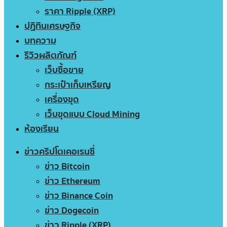
ราคา Ripple (XRP)
ปฏิทินเศรษฐกิจ
บทความ
รีวิวผลิตภัณฑ์
เว็บซื้อขาย
กระเป๋าเก็บเหรียญ
เครื่องขุด
เว็บขุดแบบ Cloud Mining
ห้องเรียน
ข่าวคริปโตเคอเรนซี่
ข่าว Bitcoin
ข่าว Ethereum
ข่าว Binance Coin
ข่าว Dogecoin
ข่าว Ripple (XRP)