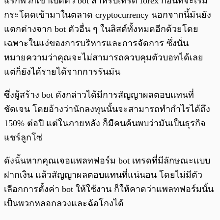
แรกพวกเขาเปิดตัว bot สำหรับเทรด forex ก่อนที่จะเริ่ม
กระโดดเข้ามาในตลาด cryptocurrency นอกจากนี้มันยัง
แตกต่างจาก bot ตัวอื่น ๆ ในลิสต์ทั้งหมดอีกด้วยโดย
เฉพาะในแง่ของการบริหารและการจัดการ ซึ่งนั่น
หมายความว่าคุณจะไม่สามารถควบคุมตัวบอทได้เลย
แต่ก็ยังได้รายได้จากการรันมัน
ซึ่งผู้สร้าง bot ดังกล่าวได้มีการสัญญาผลตอบแทนที่
ชัดเจน โดยอ้างว่านักลงทุนนั้นจะสามารถทำกำไรได้ถึง
150% ต่อปี แต่ในภายหลัง ก็มีคนค้นพบว่ามันเป็นธุรกิจ
แชร์ลูกโซ่
ดังนั้นหากคุณเจอแพลทฟอร์ม bot เทรดที่มีลักษณะแบบ
ฝากเงิน แล้วสัญญาผลตอบแทนที่แน่นอน โดยไม่มีตัว
เลือกการตั้งค่า bot ให้ใช้งาน ก็ให้คาดว่าแพลทฟอร์มนั้น
เป็นพวกหลอกลวงและฉ้อโกงได้