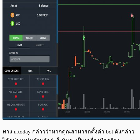
ทาง u.today กล่าวว่าหากคุณสามารถตั้งค่า bot ดังกล่าว