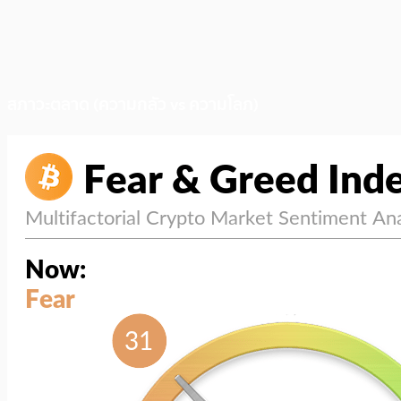
สภาวะตลาด (ความกลัว vs ความโลภ)