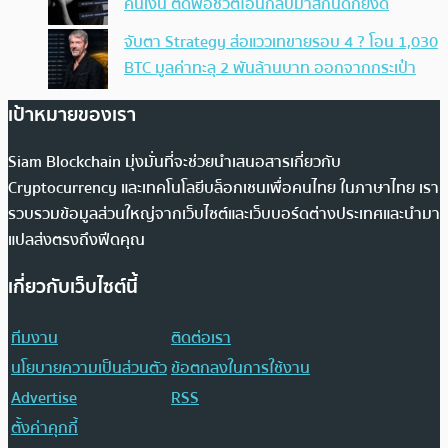
คืนเงิน ตัดพ้อชีวิตโอนกลับมาสักนิดก็ยังดี
จับตา Strategy ส่อแววเทขายรอบ 4 ? โอน 1,030
BTC มูลค่าทะลุ 2 พันล้านบาท ออกจากกระเป๋า
เป้าหมายของเรา
Siam Blockchain มุ่งมั่นที่จะช่วยนำเสนอสารเกี่ยวกับ
Cryptocurrency และเทคโนโลยีบล็อกเชนเพื่อคนไทย ในภาษาไทย เรา
รวบรวมข้อมูลส่วนใหญ่จากเว็บไซต์และเว็บบอร์ดต่างประเทศและนำมา
แปลส่งตรงถึงฟีดคุณ
เกี่ยวกับเว็บไซต์นี้
ทีมงาน
ติดต่อเรา
นโยบายความเป็นส่วนตัว
ข้อตกลงในการใช้งาน
Advertise
RSS
ตั้งค่าคุกกี้