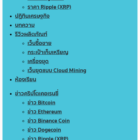
ราคา Ripple (XRP)
ปฏิทินเศรษฐกิจ
บทความ
รีวิวผลิตภัณฑ์
เว็บซื้อขาย
กระเป๋าเก็บเหรียญ
เครื่องขุด
เว็บขุดแบบ Cloud Mining
ห้องเรียน
ข่าวคริปโตเคอเรนซี่
ข่าว Bitcoin
ข่าว Ethereum
ข่าว Binance Coin
ข่าว Dogecoin
ข่าว Ripple (XRP)