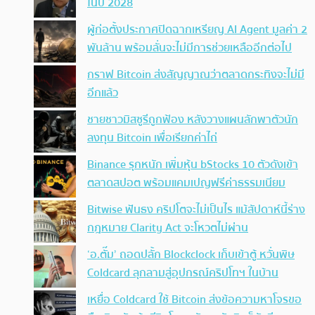
ในปี 2028
ผู้ก่อตั้งประกาศปิดฉากเหรียญ AI Agent มูลค่า 2
พันล้าน พร้อมลั่นจะไม่มีการช่วยเหลืออีกต่อไป
กราฟ Bitcoin ส่งสัญญาณว่าตลาดกระทิงจะไม่มี
อีกแล้ว
ชายชาวมิสซูรีถูกฟ้อง หลังวางแผนลักพาตัวนัก
ลงทุน Bitcoin เพื่อเรียกค่าไถ่
Binance รุกหนัก เพิ่มหุ้น bStocks 10 ตัวดังเข้า
ตลาดสปอต พร้อมแคมเปญฟรีค่าธรรมเนียม
Bitwise ฟันธง คริปโตจะไม่เป็นไร แม้สัปดาห์นี้ร่าง
กฎหมาย Clarity Act จะโหวตไม่ผ่าน
‘อ.ตั๊ม’ ถอดปลั้ก Blockclock เก็บเข้าตู้ หวั่นพิษ
Coldcard ลุกลามสู่อุปกรณ์คริปโทฯ ในบ้าน
เหยื่อ Coldcard ใช้ Bitcoin ส่งข้อความหาโจรขอ