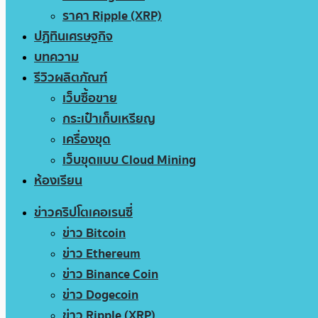
ราคา Ripple (XRP)
ปฏิทินเศรษฐกิจ
บทความ
รีวิวผลิตภัณฑ์
เว็บซื้อขาย
กระเป๋าเก็บเหรียญ
เครื่องขุด
เว็บขุดแบบ Cloud Mining
ห้องเรียน
ข่าวคริปโตเคอเรนซี่
ข่าว Bitcoin
ข่าว Ethereum
ข่าว Binance Coin
ข่าว Dogecoin
ข่าว Ripple (XRP)