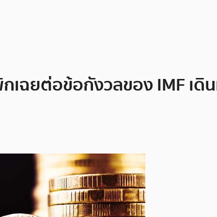
เพิกเฉยต่อข้อกังวลของ IMF เด