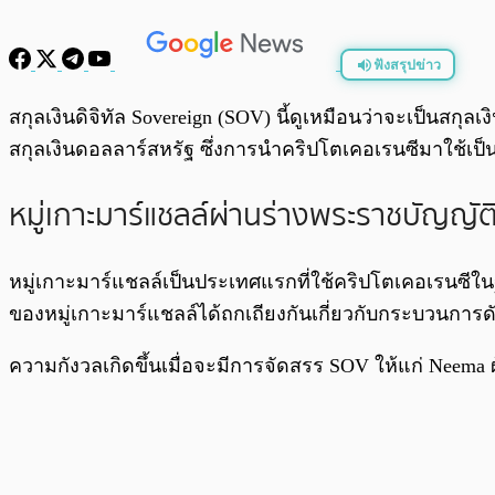
ฟังสรุปข่าว
พร้อมเล่น
สกุลเงินดิจิทัล Sovereign (SOV) นี้ดูเหมือนว่าจะเป็นสกุลเง
สกุลเงินดอลลาร์สหรัฐ ซึ่งการนำคริปโตเคอเรนซีมาใช้เป็นเง
หมู่เกาะมาร์แชลล์ผ่านร่างพระราชบัญญัต
หมู่เกาะมาร์แชลล์เป็นประเทศแรกที่ใช้คริปโตเคอเรนซีในฐ
ของหมู่เกาะมาร์แชลล์ได้ถกเถียงกันเกี่ยวกับกระบวนการด
ความกังวลเกิดขึ้นเมื่อจะมีการจัดสรร SOV ให้แก่ Neema 