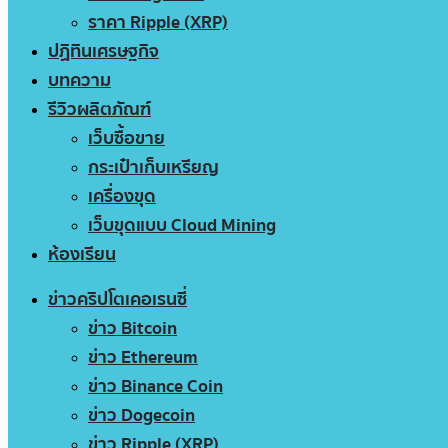
ราคา Ripple (XRP)
ปฏิทินเศรษฐกิจ
บทความ
รีวิวผลิตภัณฑ์
เว็บซื้อขาย
กระเป๋าเก็บเหรียญ
เครื่องขุด
เว็บขุดแบบ Cloud Mining
ห้องเรียน
ข่าวคริปโตเคอเรนซี่
ข่าว Bitcoin
ข่าว Ethereum
ข่าว Binance Coin
ข่าว Dogecoin
ข่าว Ripple (XRP)