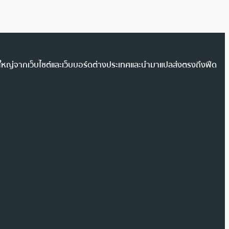
วนใหญ่จากเว็บไซต์และเว็บบอร์ดต่างประเทศและนำมาแปลส่งตรงถึงฟีด