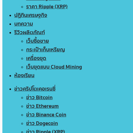
ราคา Ripple (XRP)
ปฏิทินเศรษฐกิจ
บทความ
รีวิวผลิตภัณฑ์
เว็บซื้อขาย
กระเป๋าเก็บเหรียญ
เครื่องขุด
เว็บขุดแบบ Cloud Mining
ห้องเรียน
ข่าวคริปโตเคอเรนซี่
ข่าว Bitcoin
ข่าว Ethereum
ข่าว Binance Coin
ข่าว Dogecoin
ข่าว Ripple (XRP)