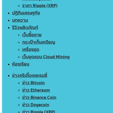
ราคา Ripple (XRP)
ปฏิทินเศรษฐกิจ
บทความ
รีวิวผลิตภัณฑ์
เว็บซื้อขาย
กระเป๋าเก็บเหรียญ
เครื่องขุด
เว็บขุดแบบ Cloud Mining
ห้องเรียน
ข่าวคริปโตเคอเรนซี่
ข่าว Bitcoin
ข่าว Ethereum
ข่าว Binance Coin
ข่าว Dogecoin
ข่าว Ripple (XRP)