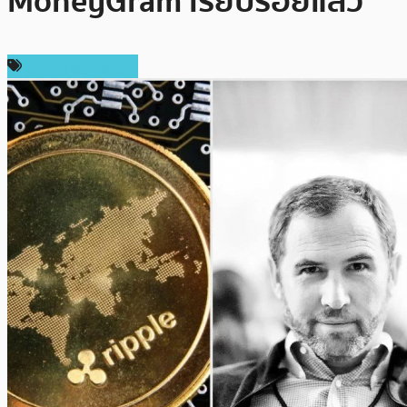
MoneyGram เรียบร้อยแล้ว
ข่าว Ripple (XRP)