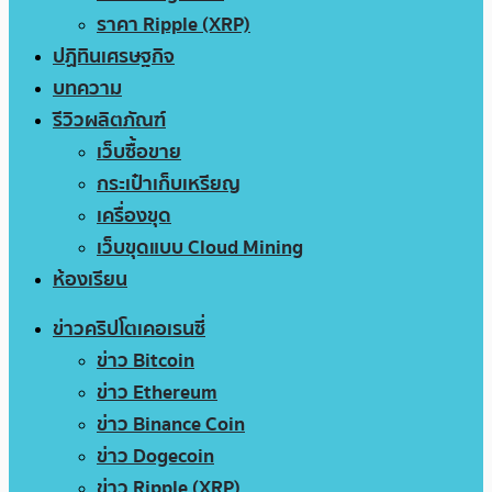
ราคา Ripple (XRP)
ปฏิทินเศรษฐกิจ
บทความ
รีวิวผลิตภัณฑ์
เว็บซื้อขาย
กระเป๋าเก็บเหรียญ
เครื่องขุด
เว็บขุดแบบ Cloud Mining
ห้องเรียน
ข่าวคริปโตเคอเรนซี่
ข่าว Bitcoin
ข่าว Ethereum
ข่าว Binance Coin
ข่าว Dogecoin
ข่าว Ripple (XRP)