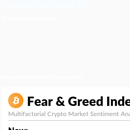
ติดตามเราบน Facebook
สภาวะตลาด (ความกลัว vs ความโลภ)