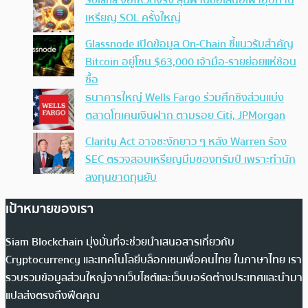
เหรียญ SOL ครั้งใหญ่
Glassnode เปิดข้อมูล On-Chain ชี้แนวรับสำคัญ
Bitcoin อยู่โซน $63,000 เจ้ามือ-รายย่อยแห่ช้อน
ซื้อ
ธนาคารใหญ่ Wells Fargo ร่วมศึกชิงส่วนแบ่ง
ตลาดโทเคนเงินฝาก ตามรอย Citi, JPMorgan
Clarity Act อาจชะงักยาว ๆ หลัง Warren ร้อง
SEC ตรวจสอบเหรียญมีมของทรัมป์ เพราะทำนัก
ลงทุนขาดทุนยับ
เป้าหมายของเรา
Siam Blockchain มุ่งมั่นที่จะช่วยนำเสนอสารเกี่ยวกับ
Cryptocurrency และเทคโนโลยีบล็อกเชนเพื่อคนไทย ในภาษาไทย เรา
รวบรวมข้อมูลส่วนใหญ่จากเว็บไซต์และเว็บบอร์ดต่างประเทศและนำมา
แปลส่งตรงถึงฟีดคุณ