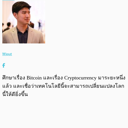
Wiput
ศึกษาเรื่อง Bitcoin และเรื่อง Cryptocurrency มาระยะหนึ่ง
แล้ว และเชื่อว่าเทคโนโลยีนี้จะสามารถเปลี่ยนแปลงโลก
นี้ให้ดียิ่งขึ้น