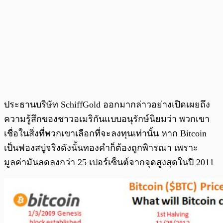
ประธานบริษัท SchiffGold ออกมากล่าวอย่างเปิดเผยถึง
ความรู้สึกของชาวอเมริกันแบบอนุรักษ์นิยมว่า พวกเขา
เชื่อในสิ่งที่พวกเขาเลือกที่จะลงทุนเท่านั้น หาก Bitcoin
เป็นฟองสบู่จริงดังนั้นทองคำก็ต้องถูกพิารณา เพราะ
มูลค่ามันลดลงกว่า 25 เปอร์เซ็นต์จากจุดสูงสุดในปี 2011