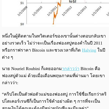
หนึ่งในผู้ติดตามในทวิตเตอร์ของเขานั้นต่างตอบกลับเขา
อย่างรวดเร็ว ไม่ว่าจะเป็นเรื่องฟองสบู่ทองคำในปี 2011
หรือกราฟราคา Bitcoin และชวงเวลาที่เกิด
Halving
ในปี
ต่าง ๆ
นาย Nouriel Roubini ก็เคยออกม
ากล่าวว่า
Bitcoin คือ
ฟองสบู่ตัวแม่ ด้วยเมื่อเดือนพฤษภาคมที่ผ่านมา โดยเขา
กล่าวว่า:
“คริปโตเป็นตัวพ่อตัวแม่ของฟองสบู่ การใช้ชื่อเรียกว่าคริ
ปโตเคอร์เรนซีก็เป็นการใช้คำอย่างผิด ๆ การที่จะเป็น
สกุลเงินได้คุณจะต้องมีหน่วยบัญชีและมีมูลค่า”