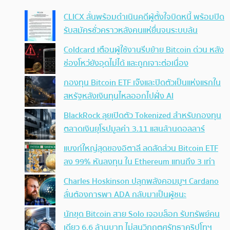
CLICX ลั่นพร้อมดำเนินคดีผู้ตั้งใจบิดหนี้ พร้อมปิด
รับสมัครชั่วคราวหลังคนแห่ยื่นจนระบบล้น
Coldcard เตือนผู้ใช้งานรีบย้าย Bitcoin ด่วน หลัง
ช่องโหว่ยังอุดไม่ได้ และถูกเจาะต่อเนื่อง
กองทุน Bitcoin ETF เจ๊งและปิดตัวเป็นแห่งแรกใน
สหรัฐหลังเงินทุนไหลออกไปฝั่ง AI
BlackRock ลุยเปิดตัว Tokenized สำหรับกองทุน
ตลาดเงินยุโรปมูลค่า 3.11 แสนล้านดอลลาร์
แบงก์ใหญ่สุดของอิตาลี ลดสัดส่วน Bitcoin ETF
ลง 99% หันลงทุน ใน Ethereum แทนถึง 3 เท่า
Charles Hoskinson ปลุกพลังคอมมูฯ Cardano
ลั่นต้องการพา ADA กลับมาเป็นผู้ชนะ
นักขุด Bitcoin สาย Solo เจอบล็อก รับทรัพย์คน
เดียว 6.6 ล้านบาท ไม่สนวิกฤตศรัทธาคริปโทฯ