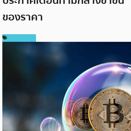
ประกาศเตือนท่ามกลางขาขึ้น
ของราคา
ราคา Bitcoin