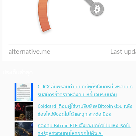
ประเด็นล่าสุด
CLICX ลั่นพร้อมดำเนินคดีผู้ตั้งใจบิดหนี้ พร้อมปิด
รับสมัครชั่วคราวหลังคนแห่ยื่นจนระบบล้น
Coldcard เตือนผู้ใช้งานรีบย้าย Bitcoin ด่วน หลัง
ช่องโหว่ยังอุดไม่ได้ และถูกเจาะต่อเนื่อง
กองทุน Bitcoin ETF เจ๊งและปิดตัวเป็นแห่งแรกใน
สหรัฐหลังเงินทุนไหลออกไปฝั่ง AI