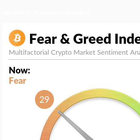
สภาวะตลาด (ความกลัว vs ความโลภ)