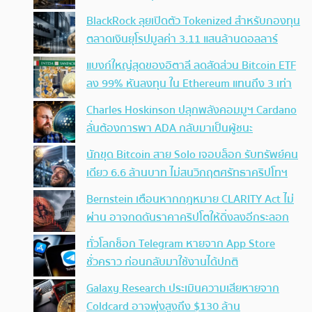
BlackRock ลุยเปิดตัว Tokenized สำหรับกองทุน
ตลาดเงินยุโรปมูลค่า 3.11 แสนล้านดอลลาร์
แบงก์ใหญ่สุดของอิตาลี ลดสัดส่วน Bitcoin ETF
ลง 99% หันลงทุน ใน Ethereum แทนถึง 3 เท่า
Charles Hoskinson ปลุกพลังคอมมูฯ Cardano
ลั่นต้องการพา ADA กลับมาเป็นผู้ชนะ
นักขุด Bitcoin สาย Solo เจอบล็อก รับทรัพย์คน
เดียว 6.6 ล้านบาท ไม่สนวิกฤตศรัทธาคริปโทฯ
Bernstein เตือนหากกฎหมาย CLARITY Act ไม่
ผ่าน อาจกดดันราคาคริปโตให้ดิ่งลงอีกระลอก
ทั่วโลกช็อก Telegram หายจาก App Store
ชั่วคราว ก่อนกลับมาใช้งานได้ปกติ
Galaxy Research ประเมินความเสียหายจาก
Coldcard อาจพุ่งสูงถึง $130 ล้าน