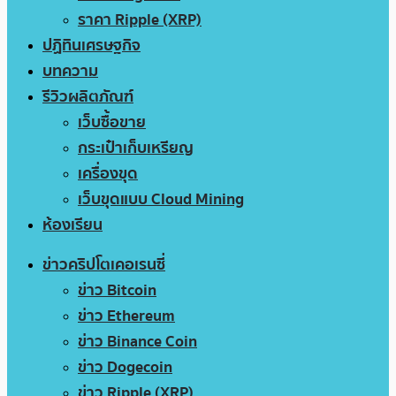
ราคา Ripple (XRP)
ปฏิทินเศรษฐกิจ
บทความ
รีวิวผลิตภัณฑ์
เว็บซื้อขาย
กระเป๋าเก็บเหรียญ
เครื่องขุด
เว็บขุดแบบ Cloud Mining
ห้องเรียน
ข่าวคริปโตเคอเรนซี่
ข่าว Bitcoin
ข่าว Ethereum
ข่าว Binance Coin
ข่าว Dogecoin
ข่าว Ripple (XRP)