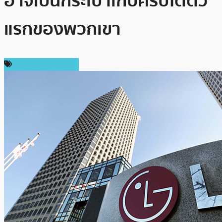
อาจเป็นกระเป๋าเก็บคริปโตตัว
แรกของพวกเขา
ข่าวคริปโตเคอเรนซี่