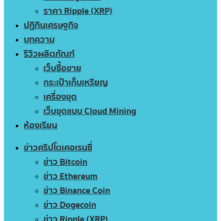
ราคา Ripple (XRP)
ปฏิทินเศรษฐกิจ
บทความ
รีวิวผลิตภัณฑ์
เว็บซื้อขาย
กระเป๋าเก็บเหรียญ
เครื่องขุด
เว็บขุดแบบ Cloud Mining
ห้องเรียน
ข่าวคริปโตเคอเรนซี่
ข่าว Bitcoin
ข่าว Ethereum
ข่าว Binance Coin
ข่าว Dogecoin
ข่าว Ripple (XRP)