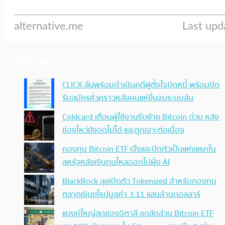
ประเด็นล่าสุด
CLICX ลั่นพร้อมดำเนินคดีผู้ตั้งใจบิดหนี้ พร้อมปิด
รับสมัครชั่วคราวหลังคนแห่ยื่นจนระบบล้น
Coldcard เตือนผู้ใช้งานรีบย้าย Bitcoin ด่วน หลัง
ช่องโหว่ยังอุดไม่ได้ และถูกเจาะต่อเนื่อง
กองทุน Bitcoin ETF เจ๊งและปิดตัวเป็นแห่งแรกใน
สหรัฐหลังเงินทุนไหลออกไปฝั่ง AI
BlackRock ลุยเปิดตัว Tokenized สำหรับกองทุน
ตลาดเงินยุโรปมูลค่า 3.11 แสนล้านดอลลาร์
แบงก์ใหญ่สุดของอิตาลี ลดสัดส่วน Bitcoin ETF