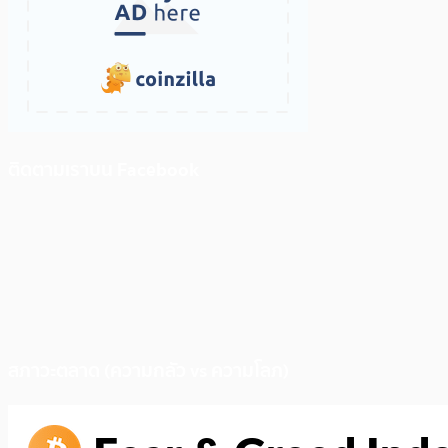
ติดตามเราบน Facebook
สภาวะตลาด (ความกลัว vs ความโลภ)