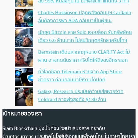
ลง 99% หันลงทุน ใน Ethereum แทนถึง 3 เท่า
Charles Hoskinson ปลุกพลังคอมมูฯ Cardano
ลั่นต้องการพา ADA กลับมาเป็นผู้ชนะ
นักขุด Bitcoin สาย Solo เจอบล็อก รับทรัพย์คน
เดียว 6.6 ล้านบาท ไม่สนวิกฤตศรัทธาคริปโทฯ
Bernstein เตือนหากกฎหมาย CLARITY Act ไม่
ผ่าน อาจกดดันราคาคริปโตให้ดิ่งลงอีกระลอก
ทั่วโลกช็อก Telegram หายจาก App Store
ชั่วคราว ก่อนกลับมาใช้งานได้ปกติ
Galaxy Research ประเมินความเสียหายจาก
Coldcard อาจพุ่งสูงถึง $130 ล้าน
เป้าหมายของเรา
Siam Blockchain มุ่งมั่นที่จะช่วยนำเสนอสารเกี่ยวกับ
Cryptocurrency และเทคโนโลยีบล็อกเชนเพื่อคนไทย ในภาษาไทย เรา