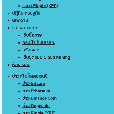
ราคา Ripple (XRP)
ปฏิทินเศรษฐกิจ
บทความ
รีวิวผลิตภัณฑ์
เว็บซื้อขาย
กระเป๋าเก็บเหรียญ
เครื่องขุด
เว็บขุดแบบ Cloud Mining
ห้องเรียน
ข่าวคริปโตเคอเรนซี่
ข่าว Bitcoin
ข่าว Ethereum
ข่าว Binance Coin
ข่าว Dogecoin
ข่าว Ripple (XRP)