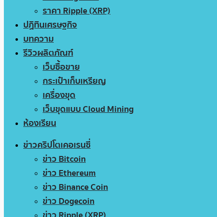
ราคา Ripple (XRP)
ปฏิทินเศรษฐกิจ
บทความ
รีวิวผลิตภัณฑ์
เว็บซื้อขาย
กระเป๋าเก็บเหรียญ
เครื่องขุด
เว็บขุดแบบ Cloud Mining
ห้องเรียน
ข่าวคริปโตเคอเรนซี่
ข่าว Bitcoin
ข่าว Ethereum
ข่าว Binance Coin
ข่าว Dogecoin
ข่าว Ripple (XRP)