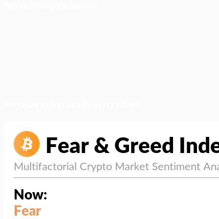
ติดตามเราบน Facebook
สภาวะตลาด (ความกลัว vs ความโลภ)