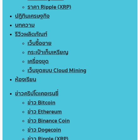
ราคา Ripple (XRP)
ปฏิทินเศรษฐกิจ
บทความ
รีวิวผลิตภัณฑ์
เว็บซื้อขาย
กระเป๋าเก็บเหรียญ
เครื่องขุด
เว็บขุดแบบ Cloud Mining
ห้องเรียน
ข่าวคริปโตเคอเรนซี่
ข่าว Bitcoin
ข่าว Ethereum
ข่าว Binance Coin
ข่าว Dogecoin
ข่าว Ripple (XRP)