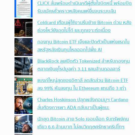
CLICX ลั่นพร้อมดำเนินคดีผู้ตั้งใจบิดหนี้ พร้อมปิด
รับสมัครชั่วคราวหลังคนแห่ยื่นจนระบบล้น
Coldcard เตือนผู้ใช้งานรีบย้าย Bitcoin ด่วน หลัง
ช่องโหว่ยังอุดไม่ได้ และถูกเจาะต่อเนื่อง
กองทุน Bitcoin ETF เจ๊งและปิดตัวเป็นแห่งแรกใน
สหรัฐหลังเงินทุนไหลออกไปฝั่ง AI
BlackRock ลุยเปิดตัว Tokenized สำหรับกองทุน
ตลาดเงินยุโรปมูลค่า 3.11 แสนล้านดอลลาร์
แบงก์ใหญ่สุดของอิตาลี ลดสัดส่วน Bitcoin ETF
ลง 99% หันลงทุน ใน Ethereum แทนถึง 3 เท่า
Charles Hoskinson ปลุกพลังคอมมูฯ Cardano
ลั่นต้องการพา ADA กลับมาเป็นผู้ชนะ
นักขุด Bitcoin สาย Solo เจอบล็อก รับทรัพย์คน
เดียว 6.6 ล้านบาท ไม่สนวิกฤตศรัทธาคริปโทฯ