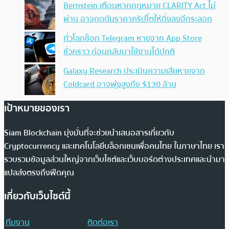
Bernstein เตือนหากกฎหมาย CLARITY Act ไม่
ผ่าน อาจกดดันราคาคริปโตให้ดิ่งลงอีกระลอก
ทั่วโลกช็อก Telegram หายจาก App Store
ชั่วคราว ก่อนกลับมาใช้งานได้ปกติ
Galaxy Research ประเมินความเสียหายจาก
Coldcard อาจพุ่งสูงถึง $130 ล้าน
เป้าหมายของเรา
Siam Blockchain มุ่งมั่นที่จะช่วยนำเสนอสารเกี่ยวกับ
Cryptocurrency และเทคโนโลยีบล็อกเชนเพื่อคนไทย ในภาษาไทย เรา
รวบรวมข้อมูลส่วนใหญ่จากเว็บไซต์และเว็บบอร์ดต่างประเทศและนำมา
แปลส่งตรงถึงฟีดคุณ
เกี่ยวกับเว็บไซต์นี้
ทีมงาน
ติดต่อเรา