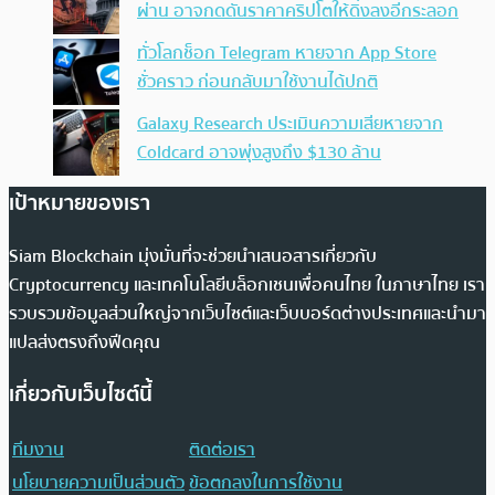
ผ่าน อาจกดดันราคาคริปโตให้ดิ่งลงอีกระลอก
ทั่วโลกช็อก Telegram หายจาก App Store
ชั่วคราว ก่อนกลับมาใช้งานได้ปกติ
Galaxy Research ประเมินความเสียหายจาก
Coldcard อาจพุ่งสูงถึง $130 ล้าน
เป้าหมายของเรา
Siam Blockchain มุ่งมั่นที่จะช่วยนำเสนอสารเกี่ยวกับ
Cryptocurrency และเทคโนโลยีบล็อกเชนเพื่อคนไทย ในภาษาไทย เรา
รวบรวมข้อมูลส่วนใหญ่จากเว็บไซต์และเว็บบอร์ดต่างประเทศและนำมา
แปลส่งตรงถึงฟีดคุณ
เกี่ยวกับเว็บไซต์นี้
ทีมงาน
ติดต่อเรา
นโยบายความเป็นส่วนตัว
ข้อตกลงในการใช้งาน