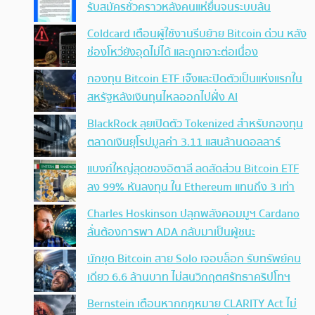
รับสมัครชั่วคราวหลังคนแห่ยื่นจนระบบล้น
Coldcard เตือนผู้ใช้งานรีบย้าย Bitcoin ด่วน หลัง
ช่องโหว่ยังอุดไม่ได้ และถูกเจาะต่อเนื่อง
กองทุน Bitcoin ETF เจ๊งและปิดตัวเป็นแห่งแรกใน
สหรัฐหลังเงินทุนไหลออกไปฝั่ง AI
BlackRock ลุยเปิดตัว Tokenized สำหรับกองทุน
ตลาดเงินยุโรปมูลค่า 3.11 แสนล้านดอลลาร์
แบงก์ใหญ่สุดของอิตาลี ลดสัดส่วน Bitcoin ETF
ลง 99% หันลงทุน ใน Ethereum แทนถึง 3 เท่า
Charles Hoskinson ปลุกพลังคอมมูฯ Cardano
ลั่นต้องการพา ADA กลับมาเป็นผู้ชนะ
นักขุด Bitcoin สาย Solo เจอบล็อก รับทรัพย์คน
เดียว 6.6 ล้านบาท ไม่สนวิกฤตศรัทธาคริปโทฯ
Bernstein เตือนหากกฎหมาย CLARITY Act ไม่