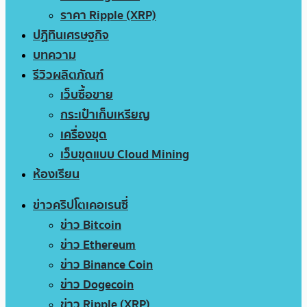
ราคา Ripple (XRP)
ปฏิทินเศรษฐกิจ
บทความ
รีวิวผลิตภัณฑ์
เว็บซื้อขาย
กระเป๋าเก็บเหรียญ
เครื่องขุด
เว็บขุดแบบ Cloud Mining
ห้องเรียน
ข่าวคริปโตเคอเรนซี่
ข่าว Bitcoin
ข่าว Ethereum
ข่าว Binance Coin
ข่าว Dogecoin
ข่าว Ripple (XRP)