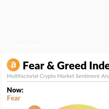
สภาวะตลาด (ความกลัว vs ความโลภ)