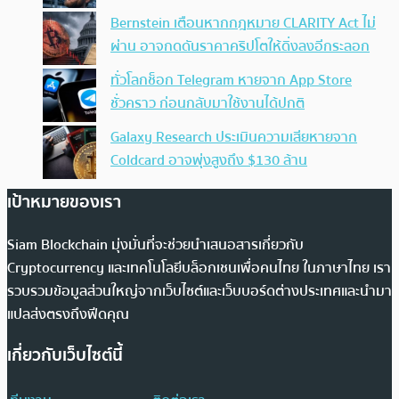
Bernstein เตือนหากกฎหมาย CLARITY Act ไม่
ผ่าน อาจกดดันราคาคริปโตให้ดิ่งลงอีกระลอก
ทั่วโลกช็อก Telegram หายจาก App Store
ชั่วคราว ก่อนกลับมาใช้งานได้ปกติ
Galaxy Research ประเมินความเสียหายจาก
Coldcard อาจพุ่งสูงถึง $130 ล้าน
เป้าหมายของเรา
Siam Blockchain มุ่งมั่นที่จะช่วยนำเสนอสารเกี่ยวกับ
Cryptocurrency และเทคโนโลยีบล็อกเชนเพื่อคนไทย ในภาษาไทย เรา
รวบรวมข้อมูลส่วนใหญ่จากเว็บไซต์และเว็บบอร์ดต่างประเทศและนำมา
แปลส่งตรงถึงฟีดคุณ
เกี่ยวกับเว็บไซต์นี้