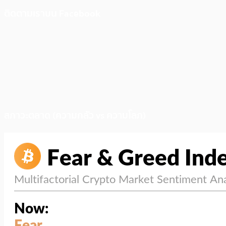
ติดตามเราบน Facebook
สภาวะตลาด (ความกลัว vs ความโลภ)