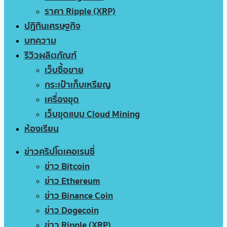
ราคา Ripple (XRP)
ปฏิทินเศรษฐกิจ
บทความ
รีวิวผลิตภัณฑ์
เว็บซื้อขาย
กระเป๋าเก็บเหรียญ
เครื่องขุด
เว็บขุดแบบ Cloud Mining
ห้องเรียน
ข่าวคริปโตเคอเรนซี่
ข่าว Bitcoin
ข่าว Ethereum
ข่าว Binance Coin
ข่าว Dogecoin
ข่าว Ripple (XRP)