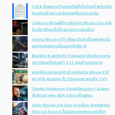
CLICX ลั่นพร้อมดำเนินคดีผู้ตั้งใจบิดหนี้ พร้อมปิด
รับสมัครชั่วคราวหลังคนแห่ยื่นจนระบบล้น
Coldcard เตือนผู้ใช้งานรีบย้าย Bitcoin ด่วน หลัง
ช่องโหว่ยังอุดไม่ได้ และถูกเจาะต่อเนื่อง
กองทุน Bitcoin ETF เจ๊งและปิดตัวเป็นแห่งแรกใน
สหรัฐหลังเงินทุนไหลออกไปฝั่ง AI
BlackRock ลุยเปิดตัว Tokenized สำหรับกองทุน
ตลาดเงินยุโรปมูลค่า 3.11 แสนล้านดอลลาร์
แบงก์ใหญ่สุดของอิตาลี ลดสัดส่วน Bitcoin ETF
ลง 99% หันลงทุน ใน Ethereum แทนถึง 3 เท่า
Charles Hoskinson ปลุกพลังคอมมูฯ Cardano
ลั่นต้องการพา ADA กลับมาเป็นผู้ชนะ
นักขุด Bitcoin สาย Solo เจอบล็อก รับทรัพย์คน
เดียว 6.6 ล้านบาท ไม่สนวิกฤตศรัทธาคริปโทฯ