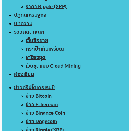
ราคา Ripple (XRP)
ปฏิทินเศรษฐกิจ
บทความ
รีวิวผลิตภัณฑ์
เว็บซื้อขาย
กระเป๋าเก็บเหรียญ
เครื่องขุด
เว็บขุดแบบ Cloud Mining
ห้องเรียน
ข่าวคริปโตเคอเรนซี่
ข่าว Bitcoin
ข่าว Ethereum
ข่าว Binance Coin
ข่าว Dogecoin
ข่าว Ripple (XRP)