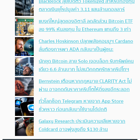
BlackRock ลุยเปิดตัว Tokenized สำหรับกองทุน
ตลาดเงินยุโรปมูลค่า 3.11 แสนล้านดอลลาร์
แบงก์ใหญ่สุดของอิตาลี ลดสัดส่วน Bitcoin ETF
ลง 99% หันลงทุน ใน Ethereum แทนถึง 3 เท่า
Charles Hoskinson ปลุกพลังคอมมูฯ Cardano
ลั่นต้องการพา ADA กลับมาเป็นผู้ชนะ
นักขุด Bitcoin สาย Solo เจอบล็อก รับทรัพย์คน
เดียว 6.6 ล้านบาท ไม่สนวิกฤตศรัทธาคริปโทฯ
Bernstein เตือนหากกฎหมาย CLARITY Act ไม่
ผ่าน อาจกดดันราคาคริปโตให้ดิ่งลงอีกระลอก
ทั่วโลกช็อก Telegram หายจาก App Store
ชั่วคราว ก่อนกลับมาใช้งานได้ปกติ
Galaxy Research ประเมินความเสียหายจาก
Coldcard อาจพุ่งสูงถึง $130 ล้าน