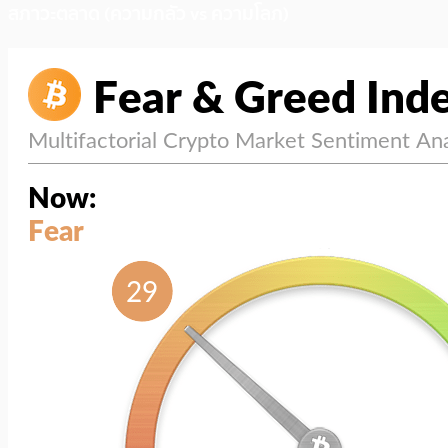
สภาวะตลาด (ความกลัว vs ความโลภ)