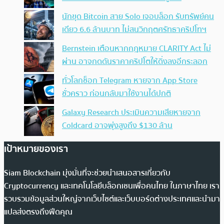
นักขุด Bitcoin สาย Solo เจอบล็อก รับทรัพย์คน
เดียว 6.6 ล้านบาท ไม่สนวิกฤตศรัทธาคริปโทฯ
Bernstein เตือนหากกฎหมาย CLARITY Act ไม่
ผ่าน อาจกดดันราคาคริปโตให้ดิ่งลงอีกระลอก
ทั่วโลกช็อก Telegram หายจาก App Store
ชั่วคราว ก่อนกลับมาใช้งานได้ปกติ
Galaxy Research ประเมินความเสียหายจาก
Coldcard อาจพุ่งสูงถึง $130 ล้าน
เป้าหมายของเรา
Siam Blockchain มุ่งมั่นที่จะช่วยนำเสนอสารเกี่ยวกับ
Cryptocurrency และเทคโนโลยีบล็อกเชนเพื่อคนไทย ในภาษาไทย เรา
รวบรวมข้อมูลส่วนใหญ่จากเว็บไซต์และเว็บบอร์ดต่างประเทศและนำมา
แปลส่งตรงถึงฟีดคุณ