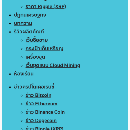
ราคา Ripple (XRP)
ปฏิทินเศรษฐกิจ
บทความ
รีวิวผลิตภัณฑ์
เว็บซื้อขาย
กระเป๋าเก็บเหรียญ
เครื่องขุด
เว็บขุดแบบ Cloud Mining
ห้องเรียน
ข่าวคริปโตเคอเรนซี่
ข่าว Bitcoin
ข่าว Ethereum
ข่าว Binance Coin
ข่าว Dogecoin
ข่าว Ripple (XRP)