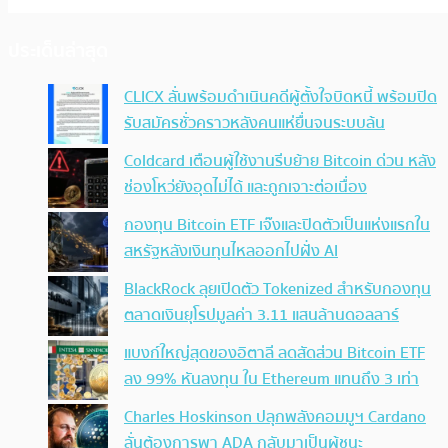
ประเด็นล่าสุด
CLICX ลั่นพร้อมดำเนินคดีผู้ตั้งใจบิดหนี้ พร้อมปิด
รับสมัครชั่วคราวหลังคนแห่ยื่นจนระบบล้น
Coldcard เตือนผู้ใช้งานรีบย้าย Bitcoin ด่วน หลัง
ช่องโหว่ยังอุดไม่ได้ และถูกเจาะต่อเนื่อง
กองทุน Bitcoin ETF เจ๊งและปิดตัวเป็นแห่งแรกใน
สหรัฐหลังเงินทุนไหลออกไปฝั่ง AI
BlackRock ลุยเปิดตัว Tokenized สำหรับกองทุน
ตลาดเงินยุโรปมูลค่า 3.11 แสนล้านดอลลาร์
แบงก์ใหญ่สุดของอิตาลี ลดสัดส่วน Bitcoin ETF
ลง 99% หันลงทุน ใน Ethereum แทนถึง 3 เท่า
Charles Hoskinson ปลุกพลังคอมมูฯ Cardano
ลั่นต้องการพา ADA กลับมาเป็นผู้ชนะ