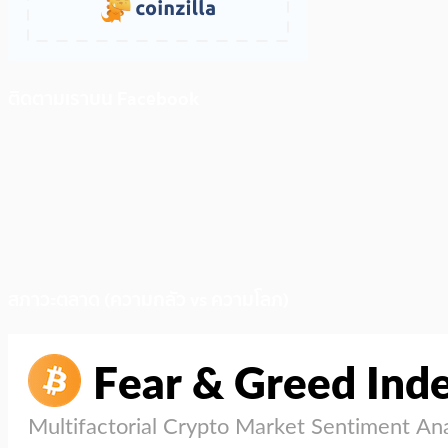
ติดตามเราบน Facebook
สภาวะตลาด (ความกลัว vs ความโลภ)