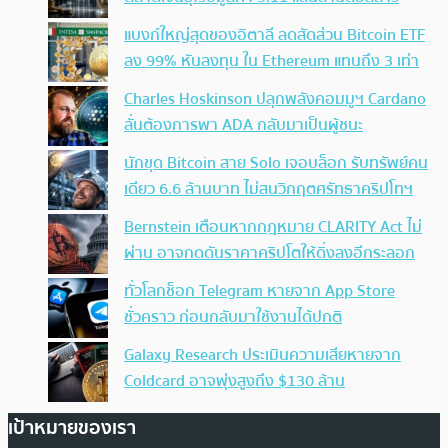
แบงก์ใหญ่สุดของอิตาลี ลดสัดส่วน Bitcoin ETF
ลง 99% หันลงทุน ใน Ethereum แทนถึง 3 เท่า
Charles Hoskinson ปลุกพลังคอมมูฯ Cardano
ลั่นต้องการพา ADA กลับมาเป็นผู้ชนะ
นักขุด Bitcoin สาย Solo เจอบล็อก รับทรัพย์คน
เดียว 6.6 ล้านบาท ไม่สนวิกฤตศรัทธาคริปโทฯ
Bernstein เตือนหากกฎหมาย CLARITY Act ไม่
ผ่าน อาจกดดันราคาคริปโตให้ดิ่งลงอีกระลอก
ทั่วโลกช็อก Telegram หายจาก App Store
ชั่วคราว ก่อนกลับมาใช้งานได้ปกติ
Galaxy Research ประเมินความเสียหายจาก
Coldcard อาจพุ่งสูงถึง $130 ล้าน
เป้าหมายของเรา