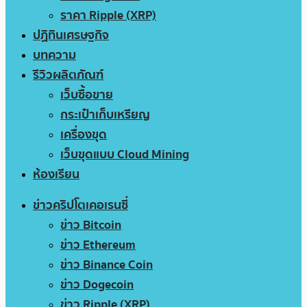
ราคา Ripple (XRP)
ปฏิทินเศรษฐกิจ
บทความ
รีวิวผลิตภัณฑ์
เว็บซื้อขาย
กระเป๋าเก็บเหรียญ
เครื่องขุด
เว็บขุดแบบ Cloud Mining
ห้องเรียน
ข่าวคริปโตเคอเรนซี่
ข่าว Bitcoin
ข่าว Ethereum
ข่าว Binance Coin
ข่าว Dogecoin
ข่าว Ripple (XRP)