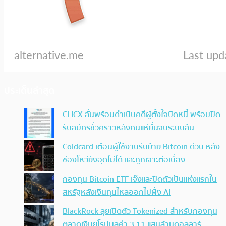
ประเด็นล่าสุด
CLICX ลั่นพร้อมดำเนินคดีผู้ตั้งใจบิดหนี้ พร้อมปิด
รับสมัครชั่วคราวหลังคนแห่ยื่นจนระบบล้น
Coldcard เตือนผู้ใช้งานรีบย้าย Bitcoin ด่วน หลัง
ช่องโหว่ยังอุดไม่ได้ และถูกเจาะต่อเนื่อง
กองทุน Bitcoin ETF เจ๊งและปิดตัวเป็นแห่งแรกใน
สหรัฐหลังเงินทุนไหลออกไปฝั่ง AI
BlackRock ลุยเปิดตัว Tokenized สำหรับกองทุน
ตลาดเงินยุโรปมูลค่า 3.11 แสนล้านดอลลาร์