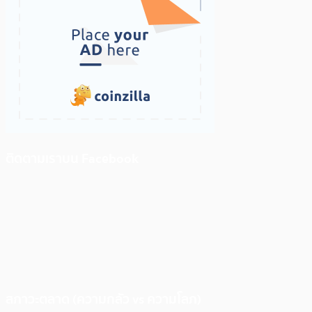
ติดตามเราบน Facebook
สภาวะตลาด (ความกลัว vs ความโลภ)