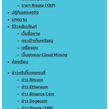
ราคา Ripple (XRP)
ปฏิทินเศรษฐกิจ
บทความ
รีวิวผลิตภัณฑ์
เว็บซื้อขาย
กระเป๋าเก็บเหรียญ
เครื่องขุด
เว็บขุดแบบ Cloud Mining
ห้องเรียน
ข่าวคริปโตเคอเรนซี่
ข่าว Bitcoin
ข่าว Ethereum
ข่าว Binance Coin
ข่าว Dogecoin
ข่าว Ripple (XRP)