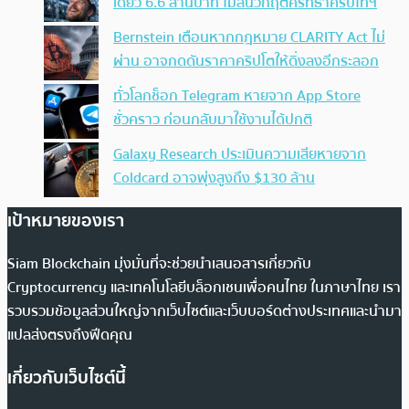
เดียว 6.6 ล้านบาท ไม่สนวิกฤตศรัทธาคริปโทฯ
Bernstein เตือนหากกฎหมาย CLARITY Act ไม่
ผ่าน อาจกดดันราคาคริปโตให้ดิ่งลงอีกระลอก
ทั่วโลกช็อก Telegram หายจาก App Store
ชั่วคราว ก่อนกลับมาใช้งานได้ปกติ
Galaxy Research ประเมินความเสียหายจาก
Coldcard อาจพุ่งสูงถึง $130 ล้าน
เป้าหมายของเรา
Siam Blockchain มุ่งมั่นที่จะช่วยนำเสนอสารเกี่ยวกับ
Cryptocurrency และเทคโนโลยีบล็อกเชนเพื่อคนไทย ในภาษาไทย เรา
รวบรวมข้อมูลส่วนใหญ่จากเว็บไซต์และเว็บบอร์ดต่างประเทศและนำมา
แปลส่งตรงถึงฟีดคุณ
เกี่ยวกับเว็บไซต์นี้