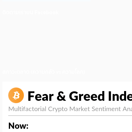
ติดตามเราบน Facebook
สภาวะตลาด (ความกลัว vs ความโลภ)