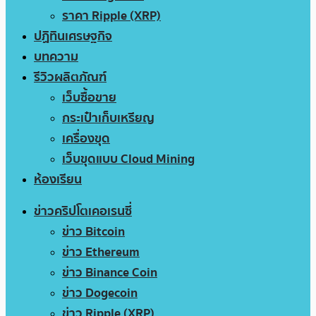
ราคา Ripple (XRP)
ปฏิทินเศรษฐกิจ
บทความ
รีวิวผลิตภัณฑ์
เว็บซื้อขาย
กระเป๋าเก็บเหรียญ
เครื่องขุด
เว็บขุดแบบ Cloud Mining
ห้องเรียน
ข่าวคริปโตเคอเรนซี่
ข่าว Bitcoin
ข่าว Ethereum
ข่าว Binance Coin
ข่าว Dogecoin
ข่าว Ripple (XRP)