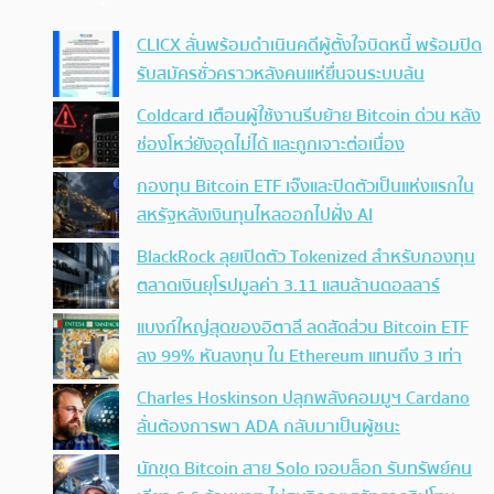
CLICX ลั่นพร้อมดำเนินคดีผู้ตั้งใจบิดหนี้ พร้อมปิด
รับสมัครชั่วคราวหลังคนแห่ยื่นจนระบบล้น
Coldcard เตือนผู้ใช้งานรีบย้าย Bitcoin ด่วน หลัง
ช่องโหว่ยังอุดไม่ได้ และถูกเจาะต่อเนื่อง
กองทุน Bitcoin ETF เจ๊งและปิดตัวเป็นแห่งแรกใน
สหรัฐหลังเงินทุนไหลออกไปฝั่ง AI
BlackRock ลุยเปิดตัว Tokenized สำหรับกองทุน
ตลาดเงินยุโรปมูลค่า 3.11 แสนล้านดอลลาร์
แบงก์ใหญ่สุดของอิตาลี ลดสัดส่วน Bitcoin ETF
ลง 99% หันลงทุน ใน Ethereum แทนถึง 3 เท่า
Charles Hoskinson ปลุกพลังคอมมูฯ Cardano
ลั่นต้องการพา ADA กลับมาเป็นผู้ชนะ
นักขุด Bitcoin สาย Solo เจอบล็อก รับทรัพย์คน