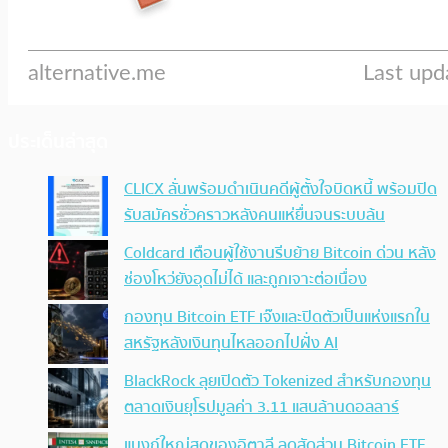
ประเด็นล่าสุด
CLICX ลั่นพร้อมดำเนินคดีผู้ตั้งใจบิดหนี้ พร้อมปิด
รับสมัครชั่วคราวหลังคนแห่ยื่นจนระบบล้น
Coldcard เตือนผู้ใช้งานรีบย้าย Bitcoin ด่วน หลัง
ช่องโหว่ยังอุดไม่ได้ และถูกเจาะต่อเนื่อง
กองทุน Bitcoin ETF เจ๊งและปิดตัวเป็นแห่งแรกใน
สหรัฐหลังเงินทุนไหลออกไปฝั่ง AI
BlackRock ลุยเปิดตัว Tokenized สำหรับกองทุน
ตลาดเงินยุโรปมูลค่า 3.11 แสนล้านดอลลาร์
แบงก์ใหญ่สุดของอิตาลี ลดสัดส่วน Bitcoin ETF