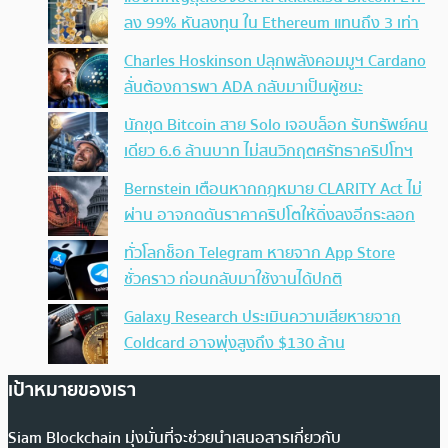
ลง 99% หันลงทุน ใน Ethereum แทนถึง 3 เท่า
Charles Hoskinson ปลุกพลังคอมมูฯ Cardano
ลั่นต้องการพา ADA กลับมาเป็นผู้ชนะ
นักขุด Bitcoin สาย Solo เจอบล็อก รับทรัพย์คน
เดียว 6.6 ล้านบาท ไม่สนวิกฤตศรัทธาคริปโทฯ
Bernstein เตือนหากกฎหมาย CLARITY Act ไม่
ผ่าน อาจกดดันราคาคริปโตให้ดิ่งลงอีกระลอก
ทั่วโลกช็อก Telegram หายจาก App Store
ชั่วคราว ก่อนกลับมาใช้งานได้ปกติ
Galaxy Research ประเมินความเสียหายจาก
Coldcard อาจพุ่งสูงถึง $130 ล้าน
เป้าหมายของเรา
Siam Blockchain มุ่งมั่นที่จะช่วยนำเสนอสารเกี่ยวกับ