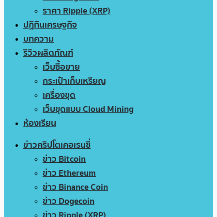
ราคา Ripple (XRP)
ปฏิทินเศรษฐกิจ
บทความ
รีวิวผลิตภัณฑ์
เว็บซื้อขาย
กระเป๋าเก็บเหรียญ
เครื่องขุด
เว็บขุดแบบ Cloud Mining
ห้องเรียน
ข่าวคริปโตเคอเรนซี่
ข่าว Bitcoin
ข่าว Ethereum
ข่าว Binance Coin
ข่าว Dogecoin
ข่าว Ripple (XRP)