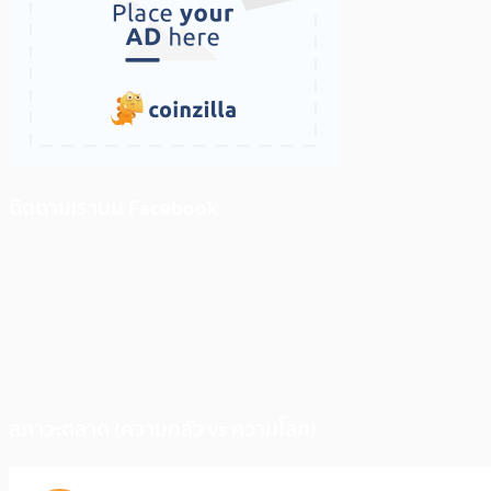
ติดตามเราบน Facebook
สภาวะตลาด (ความกลัว vs ความโลภ)