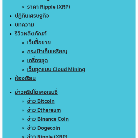
ราคา Ripple (XRP)
ปฏิทินเศรษฐกิจ
บทความ
รีวิวผลิตภัณฑ์
เว็บซื้อขาย
กระเป๋าเก็บเหรียญ
เครื่องขุด
เว็บขุดแบบ Cloud Mining
ห้องเรียน
ข่าวคริปโตเคอเรนซี่
ข่าว Bitcoin
ข่าว Ethereum
ข่าว Binance Coin
ข่าว Dogecoin
ข่าว Ripple (XRP)