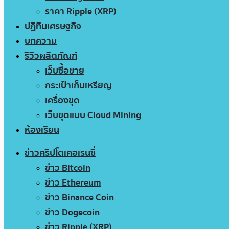
ราคา Ripple (XRP)
ปฏิทินเศรษฐกิจ
บทความ
รีวิวผลิตภัณฑ์
เว็บซื้อขาย
กระเป๋าเก็บเหรียญ
เครื่องขุด
เว็บขุดแบบ Cloud Mining
ห้องเรียน
ข่าวคริปโตเคอเรนซี่
ข่าว Bitcoin
ข่าว Ethereum
ข่าว Binance Coin
ข่าว Dogecoin
ข่าว Ripple (XRP)