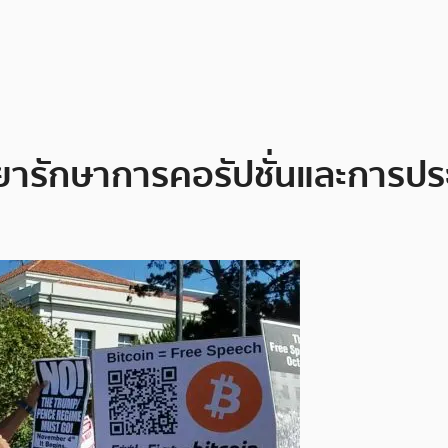
คือยารักษาการคอรัปชั่นและการปร