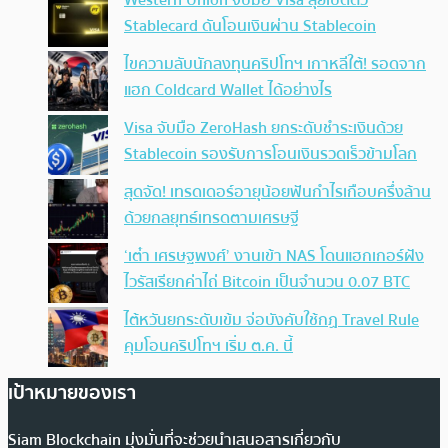
Western Union จับมือ Visa ลุยเปิดตัว
Stablecard ดันโอนเงินผ่าน Stablecoin
ไขความลับนักลงทุนคริปโทฯ เกาหลีใต้! รอดจาก
แฮก Coldcard Wallet ได้อย่างไร
Visa จับมือ ZeroHash ยกระดับชำระเงินด้วย
Stablecoin รองรับการโอนเงินรวดเร็วข้ามโลก
สุดจัด! เทรดเดอร์อายุน้อยฟันกำไรเกือบครึ่งล้าน
ด้วยกลยุทธ์เทรดตามเศรษฐี
‘เต๋า เศรษฐพงศ์’ งานเข้า NAS โดนแฮกเกอร์ฝัง
ไวรัสเรียกค่าไถ่ Bitcoin เป็นจำนวน 0.07 BTC
ไต้หวันยกระดับเข้ม จ่อบังคับใช้กฏ Travel Rule
คุมโอนคริปโทฯ เริ่ม ต.ค. นี้
เป้าหมายของเรา
Siam Blockchain มุ่งมั่นที่จะช่วยนำเสนอสารเกี่ยวกับ