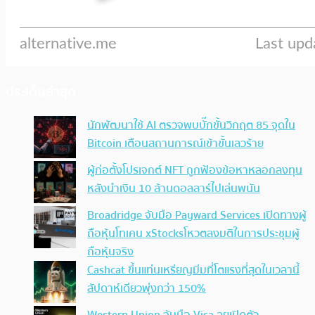
ประเด็นล่าสุด
นักพัฒนาใช้ AI ตรวจพบบั๊กขั้นวิกฤต 85 จุดใน
Bitcoin เตือนสถานการณ์เข้าขั้นเลวร้าย
ผู้ก่อตั้งโปรเจกต์ NFT ถูกฟ้องข้อหาหลอกลงทุน
หลังนำเงิน 10 ล้านดอลลาร์ไปเล่นพนัน
Broadridge จับมือ Payward Services เปิดทางผู้
ถือหุ้นโทเคน xStocksโหวตลงมติในการประชุมผู้
ถือหุ้นจริง
Cashcat ขึ้นแท่นเหรียญมีมที่โตแรงที่สุดในเวลานี้
สัปดาห์เดียวพุ่งกว่า 150%