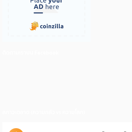
ติดตามเราบน Facebook
สภาวะตลาด (ความกลัว vs ความโลภ)