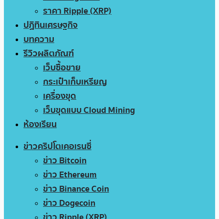
ราคา Ripple (XRP)
ปฏิทินเศรษฐกิจ
บทความ
รีวิวผลิตภัณฑ์
เว็บซื้อขาย
กระเป๋าเก็บเหรียญ
เครื่องขุด
เว็บขุดแบบ Cloud Mining
ห้องเรียน
ข่าวคริปโตเคอเรนซี่
ข่าว Bitcoin
ข่าว Ethereum
ข่าว Binance Coin
ข่าว Dogecoin
ข่าว Ripple (XRP)