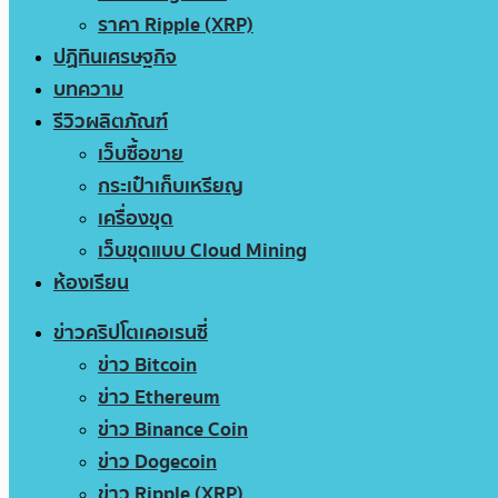
ราคา Ripple (XRP)
ปฏิทินเศรษฐกิจ
บทความ
รีวิวผลิตภัณฑ์
เว็บซื้อขาย
กระเป๋าเก็บเหรียญ
เครื่องขุด
เว็บขุดแบบ Cloud Mining
ห้องเรียน
ข่าวคริปโตเคอเรนซี่
ข่าว Bitcoin
ข่าว Ethereum
ข่าว Binance Coin
ข่าว Dogecoin
ข่าว Ripple (XRP)