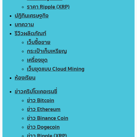
ราคา Ripple (XRP)
ปฏิทินเศรษฐกิจ
บทความ
รีวิวผลิตภัณฑ์
เว็บซื้อขาย
กระเป๋าเก็บเหรียญ
เครื่องขุด
เว็บขุดแบบ Cloud Mining
ห้องเรียน
ข่าวคริปโตเคอเรนซี่
ข่าว Bitcoin
ข่าว Ethereum
ข่าว Binance Coin
ข่าว Dogecoin
ข่าว Ripple (XRP)