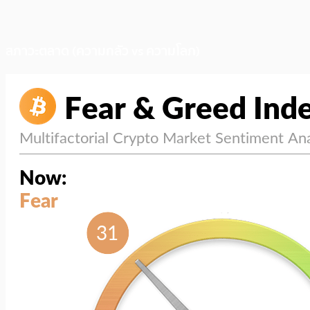
สภาวะตลาด (ความกลัว vs ความโลภ)