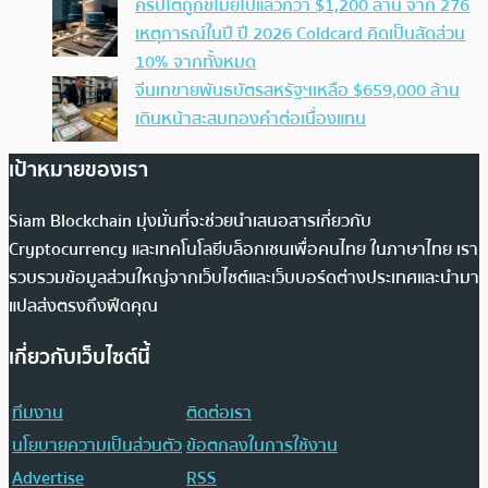
คริปโตถูกขโมยไปแล้วกว่า $1,200 ล้าน จาก 276
เหตุการณ์ในปี ปี 2026 Coldcard คิดเป็นสัดส่วน
10% จากทั้งหมด
จีนเทขายพันธบัตรสหรัฐฯเหลือ $659,000 ล้าน
เดินหน้าสะสมทองคำต่อเนื่องแทน
เป้าหมายของเรา
Siam Blockchain มุ่งมั่นที่จะช่วยนำเสนอสารเกี่ยวกับ
Cryptocurrency และเทคโนโลยีบล็อกเชนเพื่อคนไทย ในภาษาไทย เรา
รวบรวมข้อมูลส่วนใหญ่จากเว็บไซต์และเว็บบอร์ดต่างประเทศและนำมา
แปลส่งตรงถึงฟีดคุณ
เกี่ยวกับเว็บไซต์นี้
ทีมงาน
ติดต่อเรา
นโยบายความเป็นส่วนตัว
ข้อตกลงในการใช้งาน
Advertise
RSS