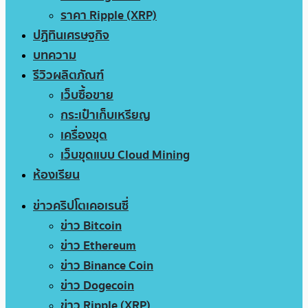
ราคา Ripple (XRP)
ปฏิทินเศรษฐกิจ
บทความ
รีวิวผลิตภัณฑ์
เว็บซื้อขาย
กระเป๋าเก็บเหรียญ
เครื่องขุด
เว็บขุดแบบ Cloud Mining
ห้องเรียน
ข่าวคริปโตเคอเรนซี่
ข่าว Bitcoin
ข่าว Ethereum
ข่าว Binance Coin
ข่าว Dogecoin
ข่าว Ripple (XRP)