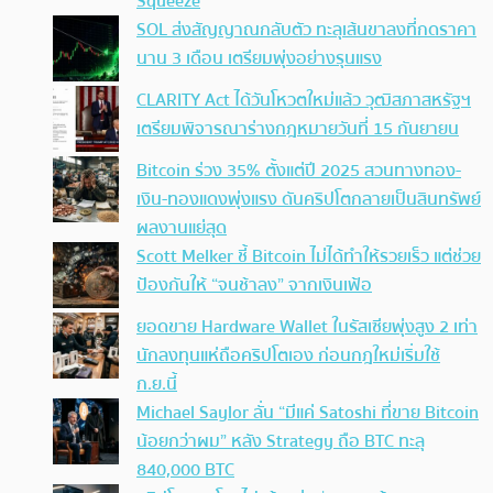
Squeeze
SOL ส่งสัญญาณกลับตัว ทะลุเส้นขาลงที่กดราคา
นาน 3 เดือน เตรียมพุ่งอย่างรุนแรง
CLARITY Act ได้วันโหวตใหม่แล้ว วุฒิสภาสหรัฐฯ
เตรียมพิจารณาร่างกฎหมายวันที่ 15 กันยายน
Bitcoin ร่วง 35% ตั้งแต่ปี 2025 สวนทางทอง-
เงิน-ทองแดงพุ่งแรง ดันคริปโตกลายเป็นสินทรัพย์
ผลงานแย่สุด
Scott Melker ชี้ Bitcoin ไม่ได้ทำให้รวยเร็ว แต่ช่วย
ป้องกันให้ “จนช้าลง” จากเงินเฟ้อ
ยอดขาย Hardware Wallet ในรัสเซียพุ่งสูง 2 เท่า
นักลงทุนแห่ถือคริปโตเอง ก่อนกฎใหม่เริ่มใช้
ก.ย.นี้
Michael Saylor ลั่น “มีแค่ Satoshi ที่ขาย Bitcoin
น้อยกว่าผม” หลัง Strategy ถือ BTC ทะลุ
840,000 BTC