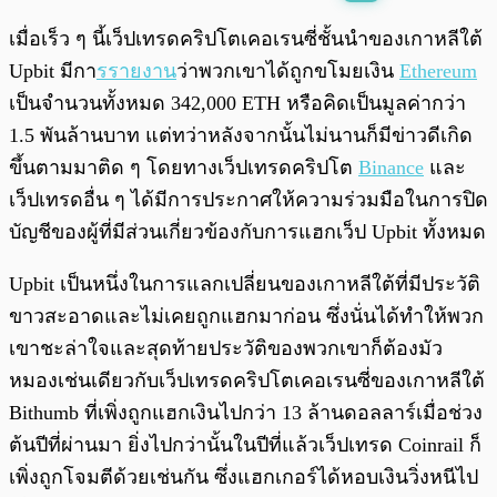
พร้อมเล่น
0:00
/
0:00
เมื่อเร็ว ๆ นี้เว็ปเทรดคริปโตเคอเรนซี่ชั้นนำของเกาหลีใต้
Upbit มีกา
รรายงาน
ว่าพวกเขาได้ถูกขโมยเงิน
Ethereum
เป็นจำนวนทั้งหมด 342,000 ETH หรือคิดเป็นมูลค่ากว่า
1.5 พันล้านบาท แต่ทว่าหลังจากนั้นไม่นานก็มีข่าวดีเกิด
ขึ้นตามมาติด ๆ โดยทางเว็ปเทรดคริปโต
Binance
และ
เว็ปเทรดอื่น ๆ ได้มีการประกาศให้ความร่วมมือในการปิด
บัญชีของผู้ที่มีส่วนเกี่ยวข้องกับการแฮกเว็ป Upbit ทั้งหมด
Upbit เป็นหนึ่งในการแลกเปลี่ยนของเกาหลีใต้ที่มีประวัติ
ขาวสะอาดและไม่เคยถูกแฮกมาก่อน ซึ่งนั่นได้ทำให้พวก
เขาชะล่าใจและสุดท้ายประวัติของพวกเขาก็ต้องมัว
หมองเช่นเดียวกับเว็ปเทรดคริปโตเคอเรนซี่ของเกาหลีใต้
Bithumb ที่เพิ่งถูกแฮกเงินไปกว่า 13 ล้านดอลลาร์เมื่อช่วง
ต้นปีที่ผ่านมา ยิ่งไปกว่านั้นในปีที่แล้วเว็ปเทรด Coinrail ก็
เพิ่งถูกโจมตีด้วยเช่นกัน ซึ่งแฮกเกอร์ได้หอบเงินวิ่งหนีไป