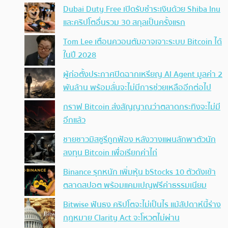
Dubai Duty Free เปิดรับชำระเงินด้วย Shiba Inu
และคริปโตอื่นรวม 30 สกุลเป็นครั้งแรก
Tom Lee เตือนควอนตัมอาจเจาะระบบ Bitcoin ได้
ในปี 2028
ผู้ก่อตั้งประกาศปิดฉากเหรียญ AI Agent มูลค่า 2
พันล้าน พร้อมลั่นจะไม่มีการช่วยเหลืออีกต่อไป
กราฟ Bitcoin ส่งสัญญาณว่าตลาดกระทิงจะไม่มี
อีกแล้ว
ชายชาวมิสซูรีถูกฟ้อง หลังวางแผนลักพาตัวนัก
ลงทุน Bitcoin เพื่อเรียกค่าไถ่
Binance รุกหนัก เพิ่มหุ้น bStocks 10 ตัวดังเข้า
ตลาดสปอต พร้อมแคมเปญฟรีค่าธรรมเนียม
Bitwise ฟันธง คริปโตจะไม่เป็นไร แม้สัปดาห์นี้ร่าง
กฎหมาย Clarity Act จะโหวตไม่ผ่าน