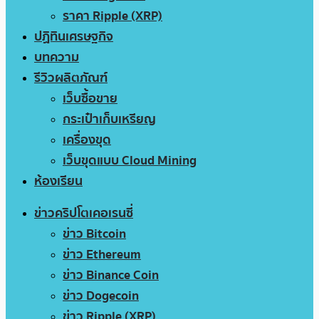
ราคา Ripple (XRP)
ปฏิทินเศรษฐกิจ
บทความ
รีวิวผลิตภัณฑ์
เว็บซื้อขาย
กระเป๋าเก็บเหรียญ
เครื่องขุด
เว็บขุดแบบ Cloud Mining
ห้องเรียน
ข่าวคริปโตเคอเรนซี่
ข่าว Bitcoin
ข่าว Ethereum
ข่าว Binance Coin
ข่าว Dogecoin
ข่าว Ripple (XRP)