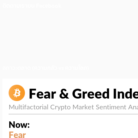
ติดตามเราบน Facebook
สภาวะตลาด (ความกลัว vs ความโลภ)