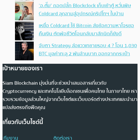
‘อ.ตั๊ม’ ถอดปลั้ก Blockclock เก็บเข้าตู้ หวั่นพิษ
Coldcard ลุกลามสู่อุปกรณ์คริปโทฯ ในบ้าน
เหยื่อ Coldcard ใช้ Bitcoin ส่งข้อความหาโจรขอ
คืนเงิน ตัดพ้อชีวิตโอนกลับมาสักนิดก็ยังดี
จับตา Strategy ส่อแววเทขายรอบ 4 ? โอน 1,030
BTC มูลค่าทะลุ 2 พันล้านบาท ออกจากกระเป๋า
เป้าหมายของเรา
Siam Blockchain มุ่งมั่นที่จะช่วยนำเสนอสารเกี่ยวกับ
Cryptocurrency และเทคโนโลยีบล็อกเชนเพื่อคนไทย ในภาษาไทย เรา
รวบรวมข้อมูลส่วนใหญ่จากเว็บไซต์และเว็บบอร์ดต่างประเทศและนำมา
แปลส่งตรงถึงฟีดคุณ
เกี่ยวกับเว็บไซต์นี้
ทีมงาน
ติดต่อเรา