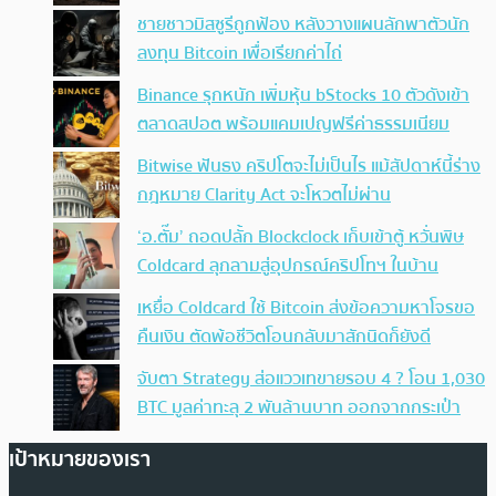
ชายชาวมิสซูรีถูกฟ้อง หลังวางแผนลักพาตัวนัก
ลงทุน Bitcoin เพื่อเรียกค่าไถ่
Binance รุกหนัก เพิ่มหุ้น bStocks 10 ตัวดังเข้า
ตลาดสปอต พร้อมแคมเปญฟรีค่าธรรมเนียม
Bitwise ฟันธง คริปโตจะไม่เป็นไร แม้สัปดาห์นี้ร่าง
กฎหมาย Clarity Act จะโหวตไม่ผ่าน
‘อ.ตั๊ม’ ถอดปลั้ก Blockclock เก็บเข้าตู้ หวั่นพิษ
Coldcard ลุกลามสู่อุปกรณ์คริปโทฯ ในบ้าน
เหยื่อ Coldcard ใช้ Bitcoin ส่งข้อความหาโจรขอ
คืนเงิน ตัดพ้อชีวิตโอนกลับมาสักนิดก็ยังดี
จับตา Strategy ส่อแววเทขายรอบ 4 ? โอน 1,030
BTC มูลค่าทะลุ 2 พันล้านบาท ออกจากกระเป๋า
เป้าหมายของเรา