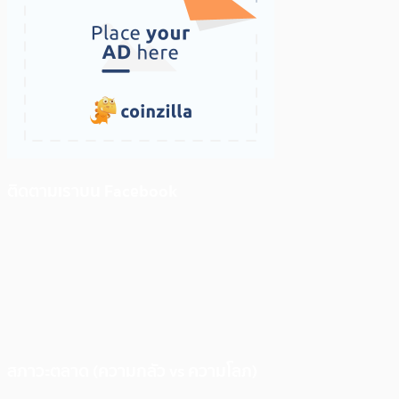
ติดตามเราบน Facebook
สภาวะตลาด (ความกลัว vs ความโลภ)