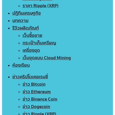
ราคา Ripple (XRP)
ปฏิทินเศรษฐกิจ
บทความ
รีวิวผลิตภัณฑ์
เว็บซื้อขาย
กระเป๋าเก็บเหรียญ
เครื่องขุด
เว็บขุดแบบ Cloud Mining
ห้องเรียน
ข่าวคริปโตเคอเรนซี่
ข่าว Bitcoin
ข่าว Ethereum
ข่าว Binance Coin
ข่าว Dogecoin
ข่าว Ripple (XRP)