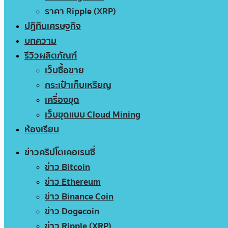
ราคา Ripple (XRP)
ปฏิทินเศรษฐกิจ
บทความ
รีวิวผลิตภัณฑ์
เว็บซื้อขาย
กระเป๋าเก็บเหรียญ
เครื่องขุด
เว็บขุดแบบ Cloud Mining
ห้องเรียน
ข่าวคริปโตเคอเรนซี่
ข่าว Bitcoin
ข่าว Ethereum
ข่าว Binance Coin
ข่าว Dogecoin
ข่าว Ripple (XRP)