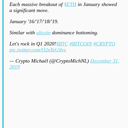
Each massive breakout of
$ETH
in January showed
a significant move.
January '16/'17/'18/'19.
Similar with
altcoin
dominance bottoming.
Let's rock in Q1 2020!
$BTC
#BITCOIN
#CRYPTO
pic.twitter.com/O2nYeUtIvs
— Crypto Michaël (@CryptoMichNL)
December 31,
2019