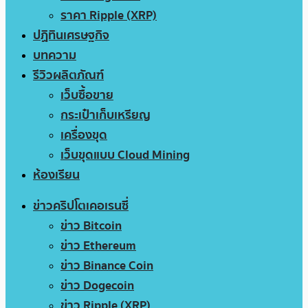
ราคา Ripple (XRP)
ปฏิทินเศรษฐกิจ
บทความ
รีวิวผลิตภัณฑ์
เว็บซื้อขาย
กระเป๋าเก็บเหรียญ
เครื่องขุด
เว็บขุดแบบ Cloud Mining
ห้องเรียน
ข่าวคริปโตเคอเรนซี่
ข่าว Bitcoin
ข่าว Ethereum
ข่าว Binance Coin
ข่าว Dogecoin
ข่าว Ripple (XRP)