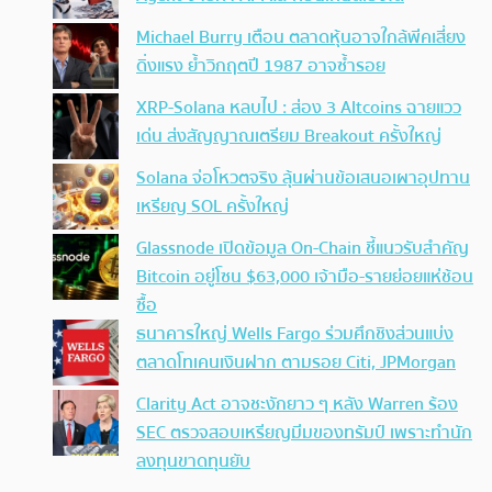
Michael Burry เตือน ตลาดหุ้นอาจใกล้พีคเสี่ยง
ดิ่งแรง ย้ำวิกฤตปี 1987 อาจซ้ำรอย
XRP-Solana หลบไป : ส่อง 3 Altcoins ฉายแวว
เด่น ส่งสัญญาณเตรียม Breakout ครั้งใหญ่
Solana จ่อโหวตจริง ลุ้นผ่านข้อเสนอเผาอุปทาน
เหรียญ SOL ครั้งใหญ่
Glassnode เปิดข้อมูล On-Chain ชี้แนวรับสำคัญ
Bitcoin อยู่โซน $63,000 เจ้ามือ-รายย่อยแห่ช้อน
ซื้อ
ธนาคารใหญ่ Wells Fargo ร่วมศึกชิงส่วนแบ่ง
ตลาดโทเคนเงินฝาก ตามรอย Citi, JPMorgan
Clarity Act อาจชะงักยาว ๆ หลัง Warren ร้อง
SEC ตรวจสอบเหรียญมีมของทรัมป์ เพราะทำนัก
ลงทุนขาดทุนยับ