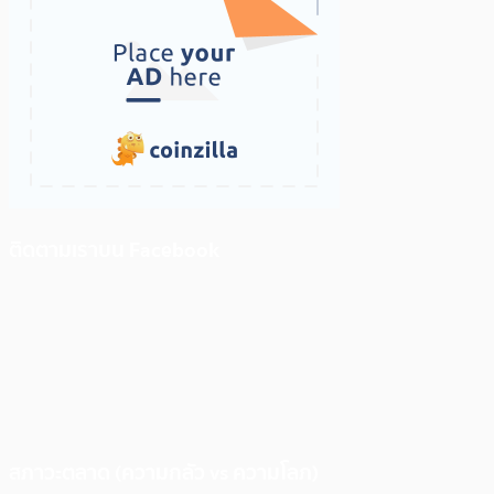
ติดตามเราบน Facebook
สภาวะตลาด (ความกลัว vs ความโลภ)