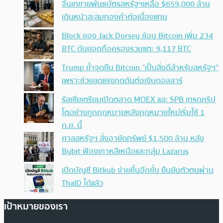
จีนเทขายพันธบัตรสหรัฐฯเหลือ $659,000 ล้าน
เดินหน้าสะสมทองคำต่อเนื่องแทน
Block ของ Jack Dorsey ช้อน Bitcoin เพิ่ม 234
BTC ดันยอดถือครองรวมแตะ 9,117 BTC
Trump ย้ำจุดยืน Bitcoin “เป็นสิ่งดีสำหรับสหรัฐฯ”
เพราะช่วยลดแรงกดดันต่อเงินดอลลาร์
รัสเซียเตรียมเปิดตลาด MOEX และ SPB เทรดคริป
โตอย่างถูกกฎหมายหลังกฎหมายใหม่เริ่มใช้ 1
ก.ย. นี้
ศาลสหรัฐฯ สั่งอายัดทรัพย์ $1,500 ล้าน หลัง
Bybit ฟ้องเกาหลีเหนือและกลุ่ม Lazarus
เปิดบัญชี Bitkub ง่ายขึ้นอีกขั้น ยืนยันตัวตนผ่าน
ThaID ได้แล้ว
เป้าหมายของเรา