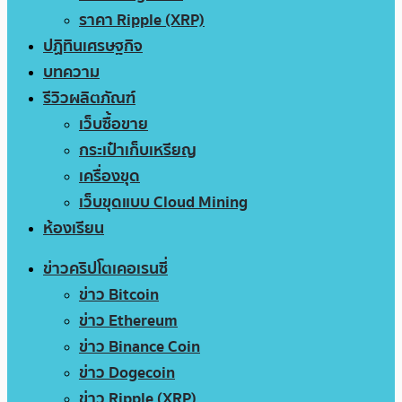
ราคา Ripple (XRP)
ปฏิทินเศรษฐกิจ
บทความ
รีวิวผลิตภัณฑ์
เว็บซื้อขาย
กระเป๋าเก็บเหรียญ
เครื่องขุด
เว็บขุดแบบ Cloud Mining
ห้องเรียน
ข่าวคริปโตเคอเรนซี่
ข่าว Bitcoin
ข่าว Ethereum
ข่าว Binance Coin
ข่าว Dogecoin
ข่าว Ripple (XRP)