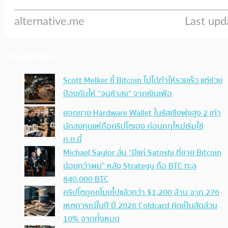
ประเด็นล่าสุด
Scott Melker ชี้ Bitcoin ไม่ได้ทำให้รวยเร็ว แต่ช่วย
ป้องกันให้ “จนช้าลง” จากเงินเฟ้อ
ยอดขาย Hardware Wallet ในรัสเซียพุ่งสูง 2 เท่า
นักลงทุนแห่ถือคริปโตเอง ก่อนกฎใหม่เริ่มใช้
ก.ย.นี้
Michael Saylor ลั่น “มีแค่ Satoshi ที่ขาย Bitcoin
น้อยกว่าผม” หลัง Strategy ถือ BTC ทะลุ
840,000 BTC
คริปโตถูกขโมยไปแล้วกว่า $1,200 ล้าน จาก 276
เหตุการณ์ในปี ปี 2026 Coldcard คิดเป็นสัดส่วน
10% จากทั้งหมด