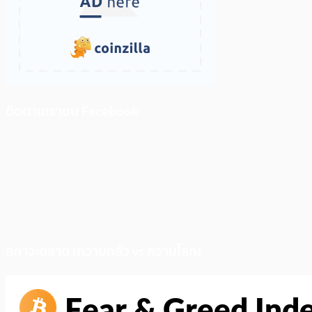
ติดตามเราบน Facebook
สภาวะตลาด (ความกลัว vs ความโลภ)