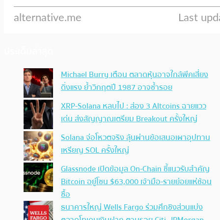
ประเด็นล่าสุด
Michael Burry เตือน ตลาดหุ้นอาจใกล้พีคเสี่ยง
ดิ่งแรง ย้ำวิกฤตปี 1987 อาจซ้ำรอย
XRP-Solana หลบไป : ส่อง 3 Altcoins ฉายแวว
เด่น ส่งสัญญาณเตรียม Breakout ครั้งใหญ่
Solana จ่อโหวตจริง ลุ้นผ่านข้อเสนอเผาอุปทาน
เหรียญ SOL ครั้งใหญ่
Glassnode เปิดข้อมูล On-Chain ชี้แนวรับสำคัญ
Bitcoin อยู่โซน $63,000 เจ้ามือ-รายย่อยแห่ช้อน
ซื้อ
ธนาคารใหญ่ Wells Fargo ร่วมศึกชิงส่วนแบ่ง