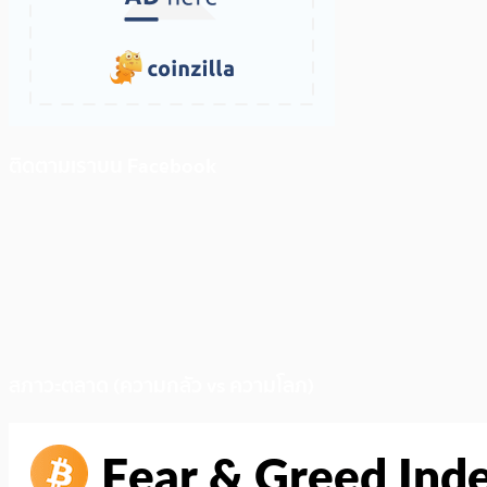
ติดตามเราบน Facebook
สภาวะตลาด (ความกลัว vs ความโลภ)