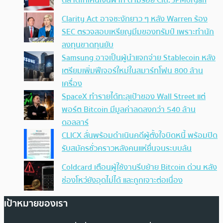
ตลาดโทเคนเงินฝาก ตามรอย Citi, JPMorgan
Clarity Act อาจชะงักยาว ๆ หลัง Warren ร้อง
SEC ตรวจสอบเหรียญมีมของทรัมป์ เพราะทำนัก
ลงทุนขาดทุนยับ
Samsung อาจเป็นผู้นำแจกจ่าย Stablecoin หลัง
เตรียมเพิ่มฟีเจอร์ใหม่ในสมาร์ทโฟน 800 ล้าน
เครื่อง
SpaceX ทำรายได้ทะลุเป้าของ Wall Street แต่
พอร์ต Bitcoin มีมูลค่าลดลงกว่า 540 ล้าน
ดอลลาร์
CLICX ลั่นพร้อมดำเนินคดีผู้ตั้งใจบิดหนี้ พร้อมปิด
รับสมัครชั่วคราวหลังคนแห่ยื่นจนระบบล้น
Coldcard เตือนผู้ใช้งานรีบย้าย Bitcoin ด่วน หลัง
ช่องโหว่ยังอุดไม่ได้ และถูกเจาะต่อเนื่อง
เป้าหมายของเรา